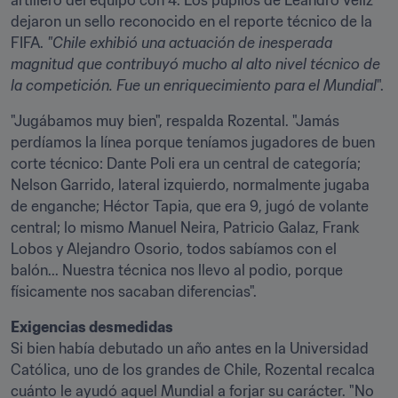
artillero del equipo con 4. Los pupilos de Leandro Véliz 
dejaron un sello reconocido en el reporte técnico de la 
FIFA. 
"Chile exhibió una actuación de inesperada 
magnitud que contribuyó mucho al alto nivel técnico de 
la competición. Fue un enriquecimiento para el Mundial
".
"Jugábamos muy bien", respalda Rozental. "Jamás 
perdíamos la línea porque teníamos jugadores de buen 
corte técnico: Dante Poli era un central de categoría; 
Nelson Garrido, lateral izquierdo, normalmente jugaba 
de enganche; Héctor Tapia, que era 9, jugó de volante 
central; lo mismo Manuel Neira, Patricio Galaz, Frank 
Lobos y Alejandro Osorio, todos sabíamos con el 
balón... Nuestra técnica nos llevo al podio, porque 
físicamente nos sacaban diferencias".
Exigencias desmedidas
Si bien había debutado un año antes en la Universidad 
Católica, uno de los grandes de Chile, Rozental recalca 
cuánto le ayudó aquel Mundial a forjar su carácter. "No 