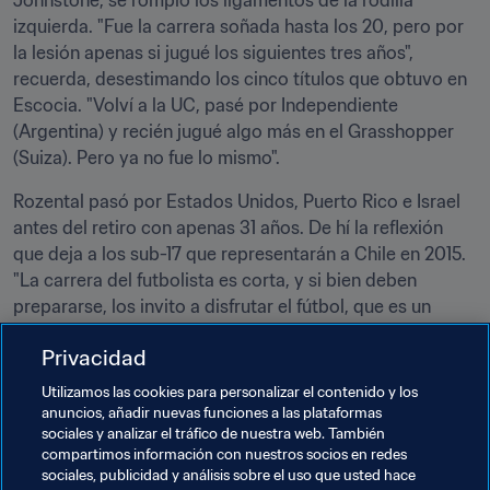
Johnstone, se rompió los ligamentos de la rodilla 
izquierda. "Fue la carrera soñada hasta los 20, pero por 
la lesión apenas si jugué los siguientes tres años", 
recuerda, desestimando los cinco títulos que obtuvo en 
Escocia. "Volví a la UC, pasé por Independiente 
(Argentina) y recién jugué algo más en el Grasshopper 
(Suiza). Pero ya no fue lo mismo".
Rozental pasó por Estados Unidos, Puerto Rico e Israel 
antes del retiro con apenas 31 años. De hí la reflexión 
que deja a los sub-17 que representarán a Chile en 2015. 
"La carrera del futbolista es corta, y si bien deben 
prepararse, los invito a disfrutar el fútbol, que es un 
juego, y lo que significa representar a tu selección y en 
Privacidad
tu país. No sabrán a esa edad si lograrán ser 
profesionales, pero el recuerdo del Mundial los 
Utilizamos las cookies para personalizar el contenido y los
acompañará para siempre".
anuncios, añadir nuevas funciones a las plataformas
sociales y analizar el tráfico de nuestra web. También
compartimos información con nuestros socios en redes
Temas relacionados
sociales, publicidad y análisis sobre el uso que usted hace