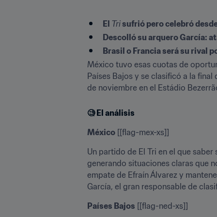
El 
Tri
 sufrió pero celebró desde
Descolló su arquero García: ata
Brasil o Francia será su rival p
México tuvo esas cuotas de oportun
Países Bajos y se clasificó a la fina
de noviembre en el Estádio Bezerrão
🧐 
El análisis
México
 [[flag-mex-xs]]
Un partido de El Tri en el que saber 
generando situaciones claras que no
empate de Efraín Álvarez y mantener 
García, el gran responsable de clasi
Países Bajos
 [[flag-ned-xs]]