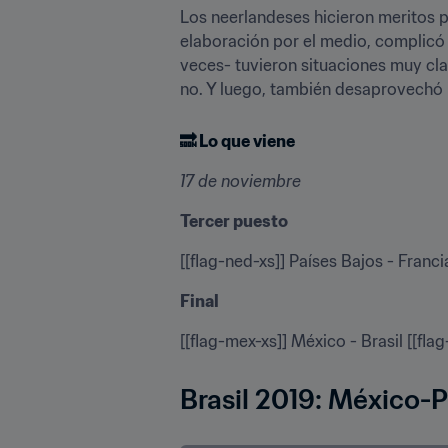
Los neerlandeses hicieron meritos pa
elaboración por el medio, complicó 
veces- tuvieron situaciones muy clar
no. Y luego, también desaprovechó i
🔜 
Lo que viene
17 de noviembre
Tercer puesto
[[flag-ned-xs]] Países Bajos - Francia
Final
[[flag-mex-xs]] México - Brasil [[flag
Brasil 2019: México-P