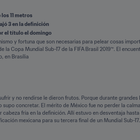
 los 11 metros
jó 3 en la definición
or el título el domingo
ismo y fortuna que son necesarias para pelear cosas importa
l de la Copa Mundial Sub-17 de la FIFA Brasil 2019™. El encuentr
, en Brasília
sufrir y no rendirse le dieron frutos. Porque durante grandes l
 supo concretar. El mérito de México fue no perder la calma
cabeza fría en la definición. Allí estuvo en desventaja hasta
ficación mexicana para su tercera final de un Mundial Sub-17.