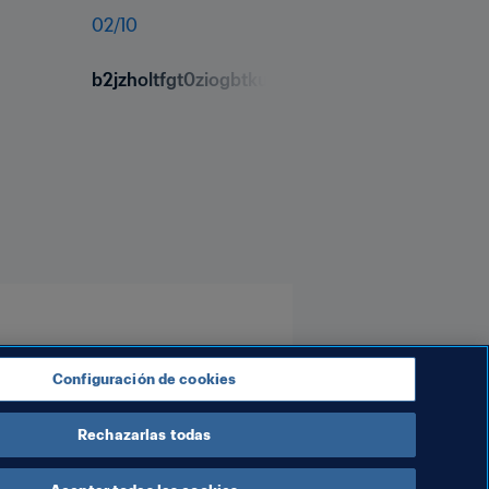
02
/
10
b2jzholtfgt0ziogbtku.jpg
Configuración de cookies
Rechazarlas todas