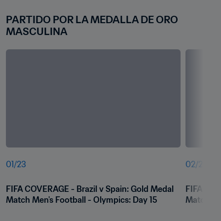
PARTIDO POR LA MEDALLA DE ORO 
MASCULINA
01
/
23
02
/
23
FIFA COVERAGE - Brazil v Spain: Gold Medal 
FIFA COVE
Match Men's Football - Olympics: Day 15
Match Men