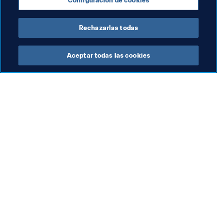
Configuración de cookies
Brazil
CONMEBOL
España
UEFA
Rechazarlas todas
Aceptar todas las cookies
La labor de la FIFA
Visite también
Legal
Todos los temas y las 
noticias relacionadas con 
Sistema de traspasos
FIFA
Fútbol femenino
Reportes y documentos
Promoción del fútbol
Fundación FIFA
Innovación
FIFA Museum
Desarrollo del talento
Trabaja con nosotros