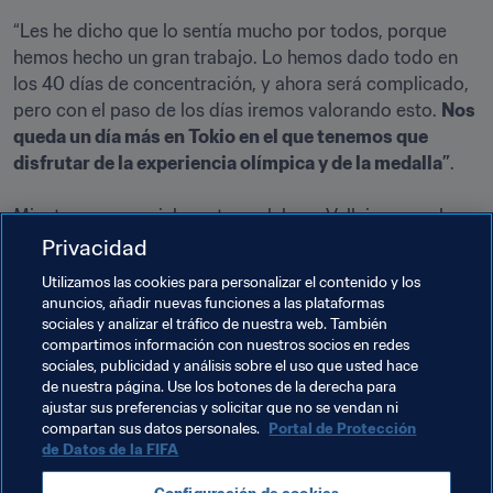
“Les he dicho que lo sentía mucho por todos, porque 
hemos hecho un gran trabajo. Lo hemos dado todo en 
los 40 días de concentración, y ahora será complicado, 
pero con el paso de los días iremos valorando esto. 
Nos 
queda un día más en Tokio en el que tenemos que 
disfrutar de la experiencia olímpica y de la medalla”
.

Mientras pronunciaba estas palabras, Vallejo agarraba 
con la mano la medalla de plata de Tokio 2020, que vista 
Privacidad
de cerca llama la atención por su volumen y vistosidad.
Utilizamos las cookies para personalizar el contenido y los
anuncios, añadir nuevas funciones a las plataformas
“Lógicamente, queríamos el oro, pero podemos 
sociales y analizar el tráfico de nuestra web. También
sentirnos muy orgullosos de esta plata. Hoy es un día 
compartimos información con nuestros socios en redes
difícil. Eso sí, estoy seguro de que cuando lleguemos a 
sociales, publicidad y análisis sobre el uso que usted hace
de nuestra página. Use los botones de la derecha para
España nos sentiremos aún más orgullosos que hoy”.
ajustar sus preferencias y solicitar que no se vendan ni
compartan sus datos personales.
Portal de Protección
de Datos de la FIFA
Temas relacionados