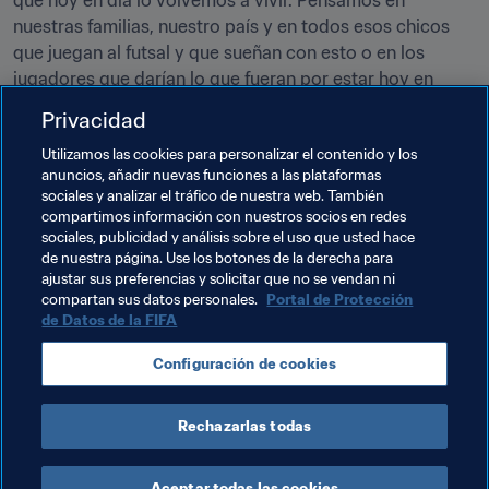
que hoy en día lo volvemos a vivir. Pensamos en 
nuestras familias, nuestro país y en todos esos chicos 
que juegan al futsal y que sueñan con esto o en los 
jugadores que darían lo que fueran por estar hoy en 
nuestro lugar. Tenemos que ser un ejemplo dentro y 
Privacidad
fuera de la cancha. 
Utilizamos las cookies para personalizar el contenido y los
anuncios, añadir nuevas funciones a las plataformas
sociales y analizar el tráfico de nuestra web. También
compartimos información con nuestros socios en redes
sociales, publicidad y análisis sobre el uso que usted hace
de nuestra página. Use los botones de la derecha para
ajustar sus preferencias y solicitar que no se vendan ni
Temas relacionados
compartan sus datos personales.
Portal de Protección
de Datos de la FIFA
Copa Mundial de Futsal de la FIFA Lituania 2021™
Configuración de cookies
UEFA
CONMEBOL
Argentina
Rechazarlas todas
Aceptar todas las cookies