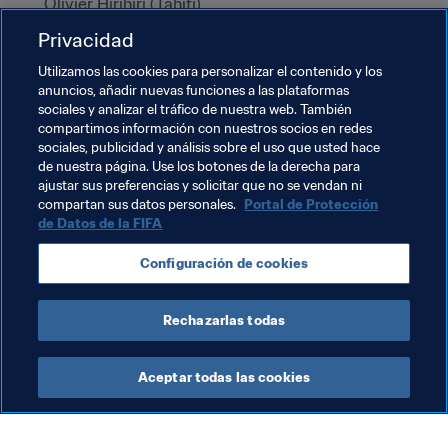
Olivier Hirihiri (Tahití)
Guantes de Oro
 - Anthony Talo (Islas Salomón)
Privacidad
Premio al Fair Play
 - Samoa Estadounidense
Utilizamos las cookies para personalizar el contenido y los
anuncios, añadir nuevas funciones a las plataformas
Temas relacionados
sociales y analizar el tráfico de nuestra web. También
compartimos información con nuestros socios en redes
sociales, publicidad y análisis sobre el uso que usted hace
Copa Mundial de Futsal de la FIFA Lituania 2021™
de nuestra página. Use los botones de la derecha para
ajustar sus preferencias y solicitar que no se vendan ni
Solomon Islands
New Zealand
compartan sus datos personales.
Portal de Protección
de Datos de la FIFA
New Caledonia
Tahiti
American Samoa
Configuración de cookies
Tonga
Rechazarlas todas
Aceptar todas las cookies