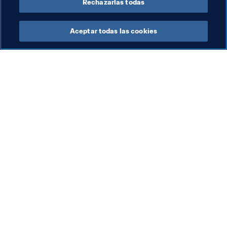
Rechazarlas todas
Aceptar todas las cookies
La labor de la FIFA
Visite también
Legal
Todos los temas y las 
noticias relacionadas con 
Sistema de traspasos
FIFA
Fútbol femenino
Reportes y documentos
Promoción del fútbol
Fundación FIFA
Innovación
FIFA Museum
Desarrollo del talento
Trabaja con nosotros
Organización de los 
torneos