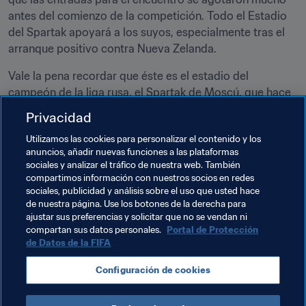
antes del comienzo de la competición. Todo el Estadio 
del Spartak apoyará a los suyos, especialmente tras el 
arranque positivo contra Nueva Zelanda.
Vale la pena recordar que éste es el estadio del 
campeón de la liga rusa, el Spartak de Moscú, que hace 
pocos meses ganó aquí el título nacional por primera 
Privacidad
vez en 16 años. Por consiguiente, el público local sigue 
Utilizamos las cookies para personalizar el contenido y los
paladeando esa sensación del triunfo. Los rojiblancos 
anuncios, añadir nuevas funciones a las plataformas
han contribuido con más jugadores que ningún otro 
sociales y analizar el tráfico de nuestra web. También
equipo a su selección nacional (cinco), y hombres como 
compartimos información con nuestros socios en redes
Denis Glushakov o Aleksandr Samedov están habituados 
sociales, publicidad y análisis sobre el uso que usted hace
de nuestra página. Use los botones de la derecha para
a marcar grandes goles en su feudo.
ajustar sus preferencias y solicitar que no se vendan ni
compartan sus datos personales.
Portal de Protección
de Datos de la FIFA
Temas relacionados
Configuración de cookies
UEFA
Portugal
Russia