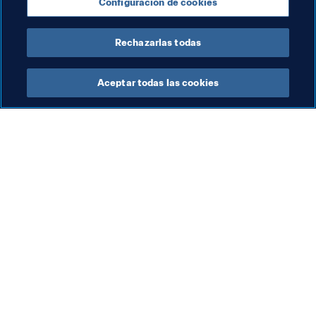
Configuración de cookies
Voluntarios
Portugal
Russia
UEFA
Rechazarlas todas
Aceptar todas las cookies
La labor de la FIFA
Visite también
Legal
Todos los temas y las 
noticias relacionadas con 
Sistema de traspasos
FIFA
Fútbol femenino
Reportes y documentos
Promoción del fútbol
Fundación FIFA
Innovación
FIFA Museum
Desarrollo del talento
Trabaja con nosotros