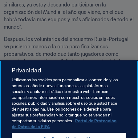
similares, ya estoy deseando participar en la 
organización del Mundial el año que viene, en el que 
habrá todavía más equipos y más aficionados de todo el 
mundo”.
Después, los voluntarios del encuentro Rusia-Portugal 
se pusieron manos a la obra para finalizar sus 
preparativos, de modo que tanto jugadores como 
espectadores pudiesen disfrutar plenamente del choque 
de este miércoles y del ambiente de una gran fiesta 
Privacidad
futbolística.
Utilizamos las cookies para personalizar el contenido y los
anuncios, añadir nuevas funciones a las plataformas
En total, los 5.844 voluntarios se han dividido en 20 
sociales y analizar el tráfico de nuestra web. También
áreas funcionales en los estadios y demás instalaciones 
compartimos información con nuestros socios en redes
de la Copa Confederaciones, con 1.590 en Moscú, 1.733 
sociales, publicidad y análisis sobre el uso que usted hace
de nuestra página. Use los botones de la derecha para
en San Petersburgo, 1.260 en Kazán y 1.261 en Sochi.
ajustar sus preferencias y solicitar que no se vendan ni
compartan sus datos personales.
Portal de Protección
de Datos de la FIFA
Temas relacionados