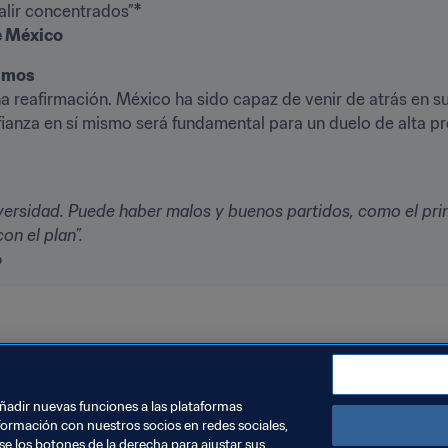
alir concentrados”
*

e México
ismos
 reafirmación. México ha sido capaz de venir de atrás en sus
ianza en sí mismo será fundamental para un duelo de alta pre
dversidad. Puede haber malos y buenos partidos, como el pri
on el plan”.
o
a
UEFA
Concacaf
OFC
añadir nuevas funciones a las plataformas
formación con nuestros socios en redes sociales,
se los botones de la derecha para ajustar sus