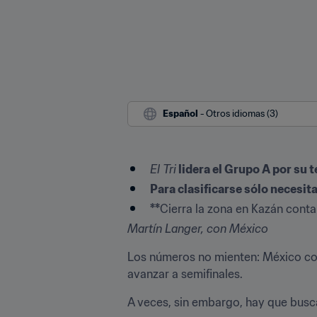
Español
 - Otros idiomas (3)
El Tri
 lidera el Grupo A por su 
Para clasificarse sólo necesit
**
Cierra la zona en Kazán conta
Martín Langer, con México
Los números no mienten: México com
avanzar a semifinales. 
A veces, sin embargo, hay que buscar 