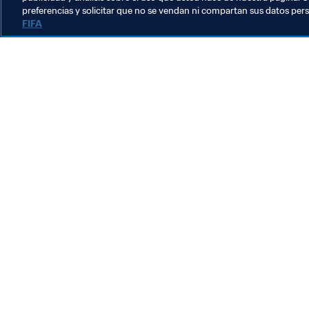
preferencias y solicitar que no se vendan ni compartan sus datos per
FIFA
La labor de la FIFA
Legal
Sistema de traspasos
Fútbol femenino
Promoción del fútbol
Innovación
Desarrollo del talento
Organización de los torneos
Sostenibilidad
Derechos humanos y lucha contra la discriminación
Salud y atención médica