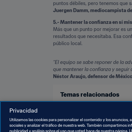
puntos débiles, pero tenemos que s
Juergen Damm, mediocampista d
5.- Mantener la confianza en sí m
Más que un punto por mejorar es una
resultados que necesitaba. Esa conf
público local.

“El equipo se sabe reponer de la a
que mantener la confianza y seguir c
Néstor Araujo, defensor de Méxic
Temas relacionados
México
New Zealand
Russi
Privacidad
Utilizamos las cookies para personalizar el contenido y los anuncios, 
sociales y analizar el tráfico de nuestra web. También compartimos in
publicidad y análisis sobre el uso que usted hace de nuestra página. U