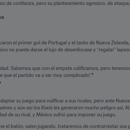
o de confianza, pero su planteamiento agresivo, de ataque, 
co
ron el primer gol de Portugal y el tanto de Nueva Zelanda, y 
xico no puede darse el lujo de desenfocase y “regalar” lapsos 
dad. Sabemos que con el empate calificamos, pero tenemos q
e que el partido va a ser muy complicado”.
*

o
aptar su juego para nulificar a sus rivales, pero ante Nueva Ze
aéreo y aún así los 
Kiwis 
les generaron mucho peligro así. A
idad de su rival, y México sufrió para imponer su juego.
Tiene el balón, salen jugando, trataremos de contrarrestar sus