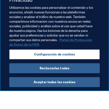
Se animará a las selecciones participantes a aportar sus 
Utilizamos las cookies para personalizar el contenido y los
opiniones sobre este ensayo y brindar sugerencias 
anuncios, añadir nuevas funciones a las plataformas
sobre qué información tienen que facilitar al personal de 
sociales y analizar el tráfico de nuestra web. También
la selección estas tabletas, las incidencias que puedan 
compartimos información con nuestros socios en redes
surgir o el tipo de dispositivos electrónicos que deben 
sociales, publicidad y análisis sobre el uso que usted hace
de nuestra página. Use los botones de la derecha para
autorizarse en el área técnica.
ajustar sus preferencias y solicitar que no se vendan ni
compartan sus datos personales.
Portal de Protección
de Datos de la FIFA
Temas relacionados
Configuración de cookies
UEFA
CONMEBOL
Chile
Alemania
Rechazarlas todas
Aceptar todas las cookies