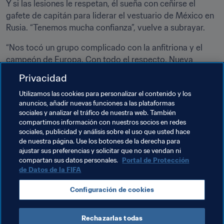
Y si las lesiones le respetan, él sueña con ceñirse el 
gafete de capitán para liderar el vestuario de México en 
Rusia. “Tenemos mucha confianza”, vuelve a subrayar.
“Nos tocó un grupo complicado con la anfitriona y el 
campeón de Europa. Con todo el respecto, Nueva 
Zelanda sería el equipo más modesto. Pero confiamos 
Privacidad
en nuestras posibilidades. México está necesitado de 
Utilizamos las cookies para personalizar el contenido y los
dar ese salto de calidad a nivel internacional en una 
anuncios, añadir nuevas funciones a las plataformas
Copa Confederaciones, en una Copa América, en un 
sociales y analizar el tráfico de nuestra web. También
Mundial… Ésta es una prueba idónea para demostrar que 
compartimos información con nuestros socios en redes
México ha dado ese salto de calidad y veremos de qué 
sociales, publicidad y análisis sobre el uso que usted hace
de nuestra página. Use los botones de la derecha para
estamos hechos en esta Confederaciones”.
ajustar sus preferencias y solicitar que no se vendan ni
compartan sus datos personales.
Portal de Protección
de Datos de la FIFA
Temas relacionados
Configuración de cookies
México
Concacaf
Rechazarlas todas