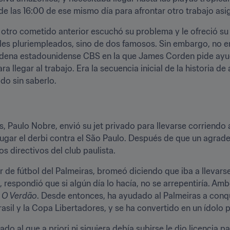
de las 16:00 de ese mismo día para afrontar otro trabajo asi
otro cometido anterior escuchó su problema y le ofreció su a
les pluriempleados, sino de dos famosos. Sin embargo, no e
cadena estadounidense CBS en la que James Corden pide ayuda
a llegar al trabajo. Era la secuencia inicial de la historia d
do sin saberlo. 
s, Paulo Nobre, envió su jet privado para llevarse corriendo 
jugar el derbi contra el São Paulo. Después de que un agrad
s directivos del club paulista. 
 de fútbol del Palmeiras, bromeó diciendo que iba a llevarse 
 respondió que si algún día lo hacía, no se arrepentiría. Amb
 
O Verdão
. Desde entonces, ha ayudado al Palmeiras a conquis
sil y la Copa Libertadores, y se ha convertido en un ídolo p
do al que a priori ni siquiera debía subirse le dio licencia p