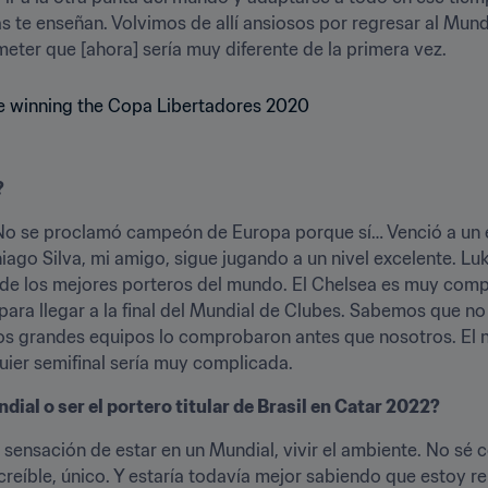
s te enseñan. Volvimos de allí ansiosos por regresar al Mund
ter que [ahora] sería muy diferente de la primera vez. 
?
 No se proclamó campeón de Europa porque sí… Venció a un e
hiago Silva, mi amigo, sigue jugando a un nivel excelente. L
de los mejores porteros del mundo. El Chelsea es muy compl
ara llegar a la final del Mundial de Clubes. Sabemos que no 
ros grandes equipos lo comprobaron antes que nosotros. El ni
ier semifinal sería muy complicada. 
ial o ser el portero titular de Brasil en Catar 2022?
 la sensación de estar en un Mundial, vivir el ambiente. No sé
creíble, único. Y estaría todavía mejor sabiendo que estoy r