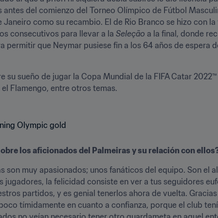
s antes del comienzo del Torneo Olímpico de Fútbol Masculi
 Janeiro como su recambio. El de Rio Branco se hizo con la t
os consecutivos para llevar a la 
Seleção
 a la final, donde re
a permitir que Neymar pusiese fin a los 64 años de espera de
 su sueño de jugar la Copa Mundial de la FIFA Catar 2022™ y 
el Flamengo, entre otros temas. 

bre los aficionados del Palmeiras y su relación con ellos
s son muy apasionados; unos fanáticos del equipo. Son el alm
os jugadores, la felicidad consiste en ver a tus seguidores e
estros partidos, y es genial tenerlos ahora de vuelta. Gracias 
poco tímidamente en cuanto a confianza, porque el club tenía 
nados no veían necesario tener otro guardameta en aquel ent