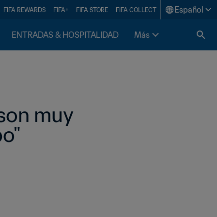
Español
FIFA REWARDS
FIFA+
FIFA STORE
FIFA COLLECT
ENTRADAS & HOSPITALIDAD
Más
son muy 
po"