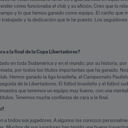
ender cómo funcionaba el club y su afición. Creo que la rela
el campo y lo que hemos ganado como equipo. El cariño que 
 trabajado y la dedicación que le he puesto. Los seguidore
a a la final de la Copa Libertadores?
ado en toda Sudamérica y en el mundo; por su historia, por 
iseta, por todos los títulos importantes que ha ganado. Nos
club. Hemos ganado la liga brasileña, el Campeonato Paulista
seguida de la Libertadores. El fútbol brasileño y el fútbol 
muestra que tenemos un equipo muy bueno, con una mentalid
ítulos. Tenemos mucha confianza de cara a la final. 
o?
 a todos sus jugadores. A algunos los conozco personalmen
es. Muchos de sus jugadores han tenido una buena trayector