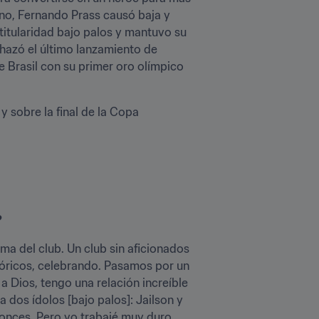
no, Fernando Prass causó baja y 
itularidad bajo palos y mantuvo su 
chazó el último lanzamiento de 
 Brasil con su primer oro olímpico 
sobre la final de la Copa 
?
a del club. Un club sin aficionados 
ufóricos, celebrando. Pasamos por un 
a Dios, tengo una relación increíble 
dos ídolos [bajo palos]: Jailson y 
onces. Pero yo trabajé muy duro, 