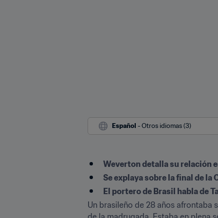
Español
 - Otros idiomas (3)
Weverton detalla su relación e
Se explaya sobre la final de l
El portero de Brasil habla de 
Un brasileño de 28 años afrontaba s
de la madrugada. Estaba en plena se