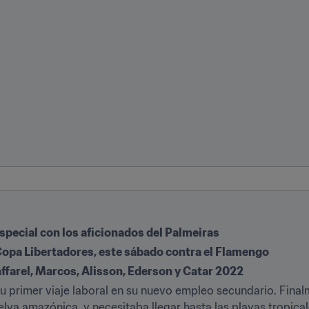
special con los aficionados del Palmeiras
a Copa Libertadores, este sábado contra el Flamengo
Taffarel, Marcos, Alisson, Ederson y Catar 2022
u primer viaje laboral en su nuevo empleo secundario. Finalme
lva amazónica, y necesitaba llegar hasta las playas tropical