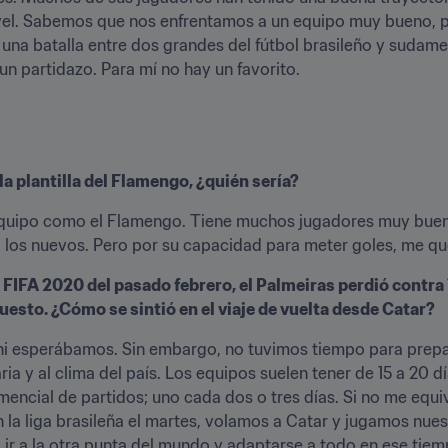
ivel. Sabemos que nos enfrentamos a un equipo muy bueno, p
una batalla entre dos grandes del fútbol brasileño y sudame
un partidazo. Para mí no hay un favorito. 
 la plantilla del Flamengo, ¿quién sería?
 equipo como el Flamengo. Tiene muchos jugadores muy bueno
o los nuevos. Pero por su capacidad para meter goles, me q
 FIFA 2020 del pasado febrero, el Palmeiras perdió contra T
 puesto. ¿Cómo se sintió en el viaje de vuelta desde Catar?
ni esperábamos. Sin embargo, no tuvimos tiempo para prepar
ria y al clima del país. Los equipos suelen tener de 15 a 20 
cial de partidos; uno cada dos o tres días. Si no me equivo
 la liga brasileña el martes, volamos a Catar y jugamos nues
l ir a la otra punta del mundo y adaptarse a todo en ese tie