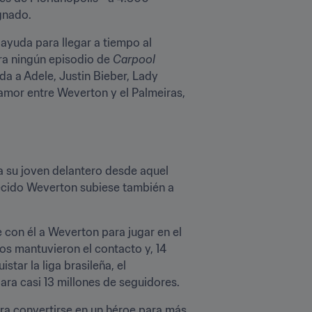
gnado.
yuda para llegar a tiempo al 
ra ningún episodio de 
Carpool 
 a Adele, Justin Bieber, Lady 
e amor entre Weverton y el Palmeiras, 
a su joven delantero desde aquel 
ecido Weverton subiese también a 
con él a Weverton para jugar en el 
os mantuvieron el contacto y, 14 
tar la liga brasileña, el 
ara casi 13 millones de seguidores. 
ara convertirse en un héroe para más 