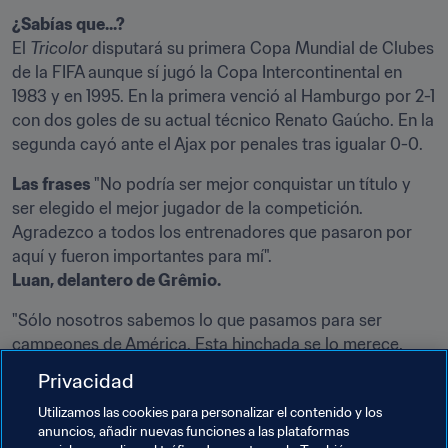
¿Sabías que...?
El 
Tricolor
 disputará su primera Copa Mundial de Clubes 
de la FIFA aunque sí jugó la Copa Intercontinental en 
1983 y en 1995. En la primera venció al Hamburgo por 2-1 
con dos goles de su actual técnico Renato Gaúcho. En la 
segunda cayó ante el Ajax por penales tras igualar 0-0.
Las frases 
"No podría ser mejor conquistar un título y 
ser elegido el mejor jugador de la competición. 
Agradezco a todos los entrenadores que pasaron por 
Luan, delantero de Grêmio.
"Sólo nosotros sabemos lo que pasamos para ser 
campeones de América. Esta hinchada se lo merece, 
todos nos lo merecemos. Quiero agradecer a cada 
Privacidad
crítico. No tengo pena por nadie. Cuando pensaba en 
Utilizamos las cookies para personalizar el contenido y los
desistir, muchas personas me levantaron. Yo soñaba que 
anuncios, añadir nuevas funciones a las plataformas