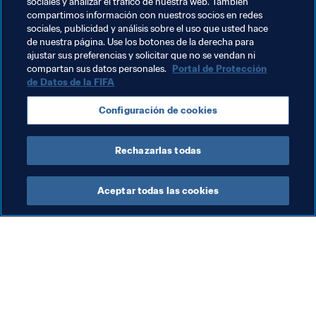
sociales y analizar el tráfico de nuestra web. También
Marcelo Grohe, portero de Grêmio.
compartimos información con nuestros socios en redes
sociales, publicidad y análisis sobre el uso que usted hace
de nuestra página. Use los botones de la derecha para
ajustar sus preferencias y solicitar que no se vendan ni
compartan sus datos personales.
Portal de Protección
de Datos de la FIFA
Temas relacionados
Configuración de cookies
Argentina
Brazil
CONMEBOL
Rechazarlas todas
Aceptar todas las cookies
La labor de la FIFA
Visite también
Legal
Todos los temas y las 