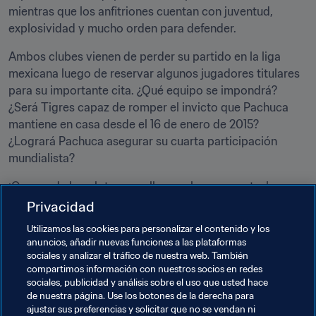
mientras que los anfitriones cuentan con juventud, 
explosividad y mucho orden para defender.
Ambos clubes vienen de perder su partido en la liga 
mexicana luego de reservar algunos jugadores titulares 
para su importante cita. ¿Qué equipo se impondrá? 
¿Será Tigres capaz de romper el invicto que Pachuca 
mantiene en casa desde el 16 de enero de 2015? 
¿Logrará Pachuca asegurar su cuarta participación 
mundialista?
¡Que ruede la pelota y que lleguen las respuestas!
Privacidad
Hemos oído…
“Hemos conformado un muy buen grupo 
Utilizamos las cookies para personalizar el contenido y los
en el vestidor. Pachuca es un equipo que se entrega al 
anuncios, añadir nuevas funciones a las plataformas
100%, y que cuando juega a tope, le puede competir al 
sociales y analizar el tráfico de nuestra web. También
compartimos información con nuestros socios en redes
Alfonso Blanco, arquero del Pachuca, en exclusiva a 
sociales, publicidad y análisis sobre el uso que usted hace
de nuestra página. Use los botones de la derecha para
FIFA.com.
ajustar sus preferencias y solicitar que no se vendan ni