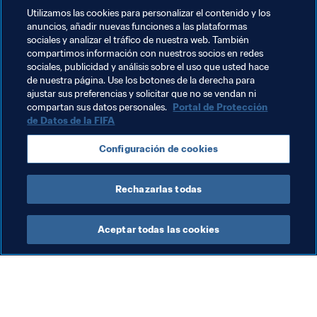
consecutivos, y el de mejor palmarés en el torneo, 
Utilizamos las cookies para personalizar el contenido y los
que compartiría con su archirrival, el FC Barcelona, 
anuncios, añadir nuevas funciones a las plataformas
vencedor en 2009, 2012 y 2015.
sociales y analizar el tráfico de nuestra web. También
compartimos información con nuestros socios en redes
Temas relacionados
sociales, publicidad y análisis sobre el uso que usted hace
de nuestra página. Use los botones de la derecha para
ajustar sus preferencias y solicitar que no se vendan ni
México
New Zealand
España
compartan sus datos personales.
Portal de Protección
de Datos de la FIFA
United Arab Emirates
AFC
UEFA
Configuración de cookies
Concacaf
OFC
Rechazarlas todas
Aceptar todas las cookies
La labor de la FIFA
Visite también