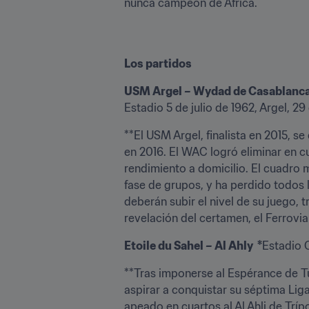
nunca campeón de África.
Los partidos
USM Argel – Wydad de Casablanca
Estadio 5 de julio de 1962, Argel, 2
**El USM Argel, finalista en 2015, s
en 2016. El WAC logró eliminar en cu
rendimiento a domicilio. El cuadro m
fase de grupos, y ha perdido todos 
deberán subir el nivel de su juego, t
revelación del certamen, el Ferrovia
Etoile du Sahel – Al Ahly  *
Estadio 
**Tras imponerse al Espérance de Tún
aspirar a conquistar su séptima Liga
apeado en cuartos al Al Ahli de Trípo