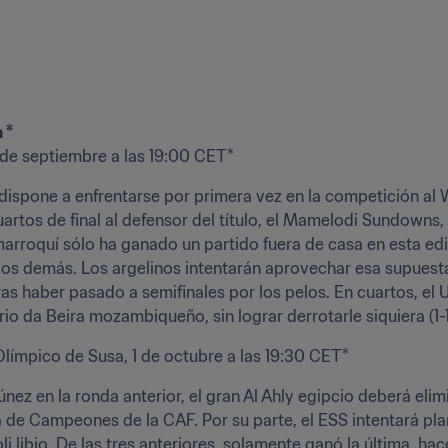
 *
9 de septiembre a las 19:00 CET*
e dispone a enfrentarse por primera vez en la competición al
artos de final al defensor del título, el Mamelodi Sundowns, p
arroquí sólo ha ganado un partido fuera de casa en esta edic
los demás. Los argelinos intentarán aprovechar esa supuesta 
ras haber pasado a semifinales por los pelos. En cuartos, el U
rio da Beira mozambiqueño, sin lograr derrotarle siquiera (1-1
Olímpico de Susa, 1 de octubre a las 19:30 CET*
ez en la ronda anterior, el gran Al Ahly egipcio deberá elim
 de Campeones de la CAF. Por su parte, el ESS intentará plant
li libio. De las tres anteriores, solamente ganó la última, hac