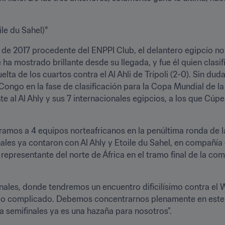
le du Sahel)*
lio de 2017 procedente del ENPPI Club, el delantero egipcio no
 ha mostrado brillante desde su llegada, y fue él quien clasifi
lta de los cuartos contra el Al Ahli de Trípoli (2-0). Sin du
ongo en la fase de clasificación para la Copa Mundial de la 
te al Al Ahly y sus 7 internacionales egipcios, a los que Cúp
ramos a 4 equipos norteafricanos en la penúltima ronda de 
ales ya contaron con Al Ahly y Etoile du Sahel, en compañía de
presentante del norte de África en el tramo final de la com
finales, donde tendremos un encuentro dificilísimo contra el
ido complicado. Debemos concentrarnos plenamente en este 