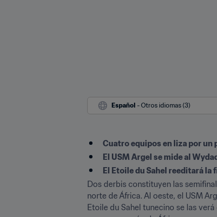
Español
 - Otros idiomas (3)
Cuatro equipos en liza por un 
El USM Argel se mide al Wydad
El Etoile du Sahel reeditará la 
Dos derbis constituyen las semifin
norte de África. Al oeste, el USM Ar
Etoile du Sahel tunecino se las verá