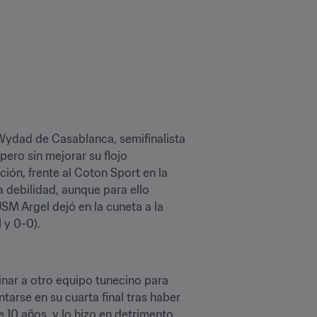
 Wydad de Casablanca, semifinalista 
ero sin mejorar su flojo 
ión, frente al Coton Sport en la 
debilidad, aunque para ello 
SM Argel dejó en la cuneta a la 
 y 0-0).
inar a otro equipo tunecino para 
arse en su cuarta final tras haber 
e 10 años, y lo hizo en detrimento 