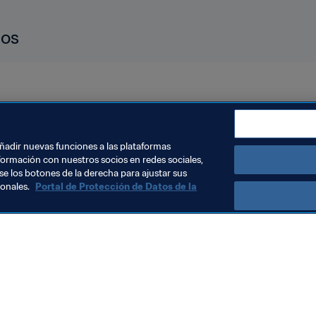
dos
Tunisia
CAF
añadir nuevas funciones a las plataformas
formación con nuestros socios en redes sociales,
se los botones de la derecha para ajustar sus
sonales.
Portal de Protección de Datos de la
Visite también
Todos los temas y las noticias relacionadas con FIFA