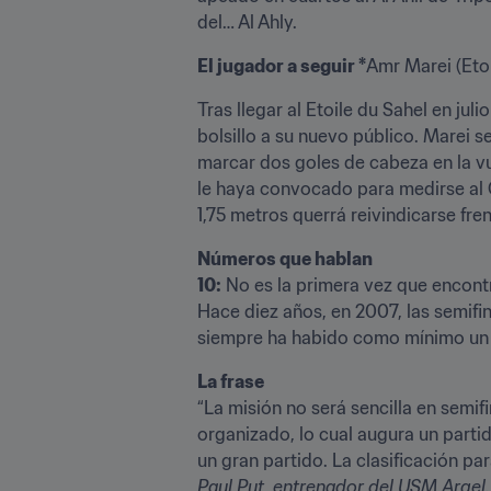
del… Al Ahly.
El jugador a seguir *
Amr Marei (Etoi
Tras llegar al Etoile du Sahel en ju
bolsillo a su nuevo público. Marei se
marcar dos goles de cabeza en la vue
le haya convocado para medirse al C
1,75 metros querrá reivindicarse fren
Números que hablan 
10:
 No es la primera vez que encont
Hace diez años, en 2007, las semifin
siempre ha habido como mínimo un re
La frase
“La misión no será sencilla en semi
organizado, lo cual augura un part
Paul Put, entrenador del USM Argel.