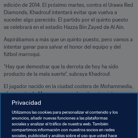
edición de 2014. El próximo martes, contra el Urawa Red 
Diamonds, Khadrouf intentará evitar que vuelva a 
suceder algo parecido. El partido por el quinto puesto 
se celebrará en el estadio Hazza Bin Zayed de Al Ain.
Aspirábamos a más que un quinto puesto, pero vamos a 
intentar ganar para salvar el honor del equipo y del 
fútbol marroquí.
“Hay que demostrar que la derrota de hoy ha sido 
producto de la mala suerte”, subraya Khadrouf.
El jugador nacido en la ciudad costera de Mohammedia, 
al noroeste de Marruecos, concluye la entrevista 
acordándose de los hinchas del Wydad, que estuvieron 
Privacidad
presentes y activos hasta el pitido final.
Utilizamos las cookies para personalizar el contenido y los
anuncios, añadir nuevas funciones a las plataformas
“Nuestros seguidores confían en nosotros, porque saben 
sociales y analizar el tráfico de nuestra web. También
de lo que es capaz el equipo. Estaremos muy motivados 
compartimos información con nuestros socios en redes
en el próximo partido con el fin de poder dedicarles la 
sociales, publicidad y análisis sobre el uso que usted hace