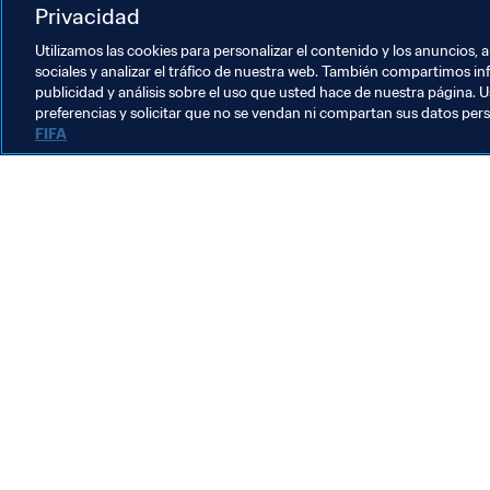
Privacidad
México
USA
Concacaf
Utilizamos las cookies para personalizar el contenido y los anuncios, 
sociales y analizar el tráfico de nuestra web. También compartimos in
publicidad y análisis sobre el uso que usted hace de nuestra página. U
preferencias y solicitar que no se vendan ni compartan sus datos per
FIFA
La labor de la FIFA
Legal
Sistema de traspasos
Fútbol femenino
Promoción del fútbol
Innovación
Desarrollo del talento
Organización de los torneos