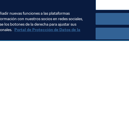
añadir nuevas funciones a las plataformas
formación con nuestros socios en redes sociales,
se los botones de la derecha para ajustar sus
sonales.
Portal de Protección de Datos de la
Visite también
Todos los temas y las noticias relacionadas con FIFA
Reportes y documentos
Fundación FIFA
FIFA Museum
Trabaja con nosotros