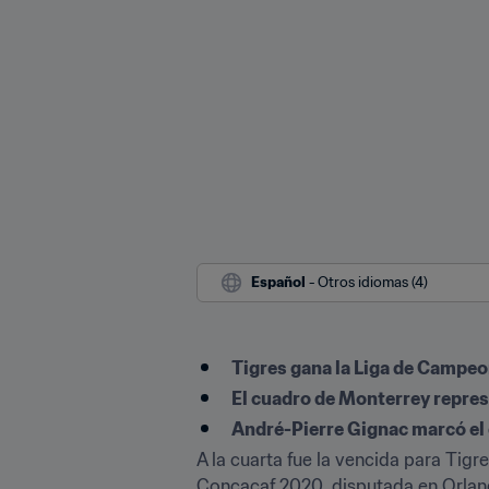
Español
 - Otros idiomas (4)
Tigres gana la Liga de Campe
El cuadro de Monterrey repres
André-Pierre Gignac marcó el g
A la cuarta fue la vencida para Tigr
Concacaf 2020, disputada en Orland