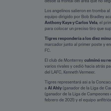
desde la frontal del área que no ll
Los angelinos salieron en tromba al 
equipo dirigido por Bob Bradley aca
Anthony Kaye y Carlos Vela
, el pr
para colocar un preciso tiro que sup
Tigres respondería a los diez min
marcador junto al primer poste y e
FC.
El club de Monterrey 
culminó su re
varios rivales y cedió hacia atrás 
del LAFC, Kenneth Vermeer.
Tigres representará así a la Conca
a 
Al Ahly
 (ganador de la Liga de C
(ganador de la Liga de Campeones d
febrero de 2021) y el equipo anfitrión