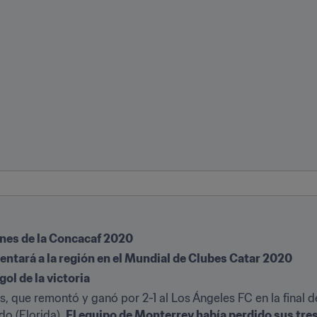
ones de la Concacaf 2020
entará a la región en el Mundial de Clubes Catar 2020
ol de la victoria
es, que remontó y ganó por 2-1 al Los Ángeles FC en la final 
o (Florida). 
El equipo de Monterrey había perdido sus tres