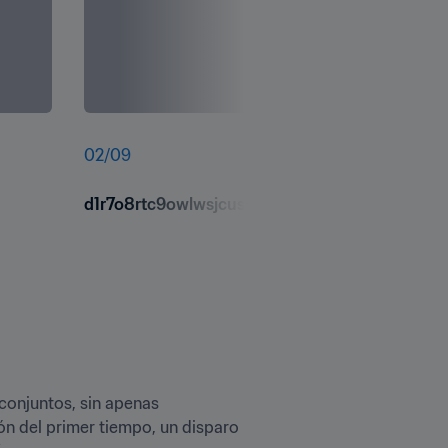
02
/
09
d1r7o8rtc9owlwsjcusu.jpg
conjuntos, sin apenas 
n del primer tiempo, un disparo 