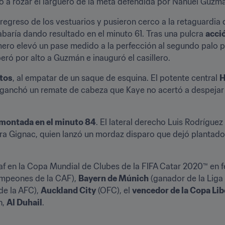
egó a rozar el larguero de la meta defendida por Nahuel Guzm
regreso de los vestuarios y pusieron cerco a la retaguardia d
baría dando resultado en el minuto 61. Tras una pulcra 
acci
imero elevó un pase medido a la perfección al segundo palo 
eró por alto a Guzmán e inauguró el casillero.
utos
, al empatar de un saque de esquina. El potente central 
H
nganchó un remate de cabeza que Kaye no acertó a despejar 
montada en el minuto 84
. El lateral derecho Luis Rodríguez 
para Gignac, quien lanzó un mordaz disparo que dejó plantado
caf en la Copa Mundial de Clubes de la FIFA Catar 2020™ en
ampeones de la CAF), 
Bayern de Múnich
 (ganador de la Lig
e la AFC), 
Auckland City
 (OFC), el 
vencedor de la Copa Li
, 
Al Duhail
.