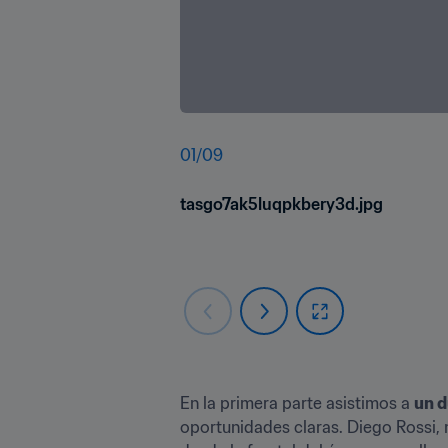
01
/
09
tasgo7ak5luqpkbery3d.jpg
En la primera parte asistimos a 
un d
oportunidades claras. Diego Rossi, 