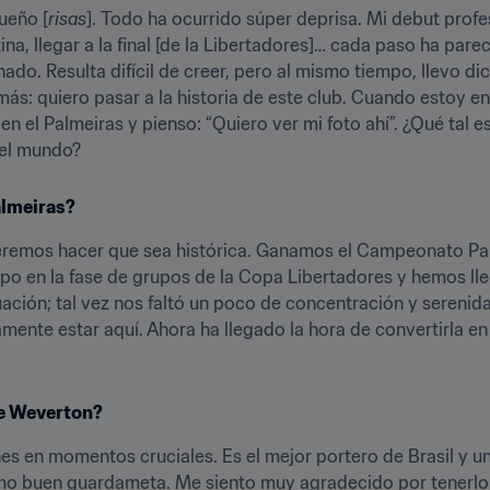
ueño [
risas
]. Todo ha ocurrido súper deprisa. Mi debut profesi
ina, llegar a la final [de la Libertadores]… cada paso ha par
ado. Resulta difícil de creer, pero al mismo tiempo, llevo di
s: quiero pasar a la historia de este club. Cuando estoy en l
n el Palmeiras y pienso: “Quiero ver mi foto ahí”. ¿Qué tal es
del mundo?
almeiras?
eremos hacer que sea histórica. Ganamos el Campeonato Paulis
po en la fase de grupos de la Copa Libertadores y hemos llegad
ción; tal vez nos faltó un poco de concentración y serenidad
nte estar aquí. Ahora ha llegado la hora de convertirla en
te Weverton?
 en momentos cruciales. Es el mejor portero de Brasil y uno
mo buen guardameta. Me siento muy agradecido por tenerlo