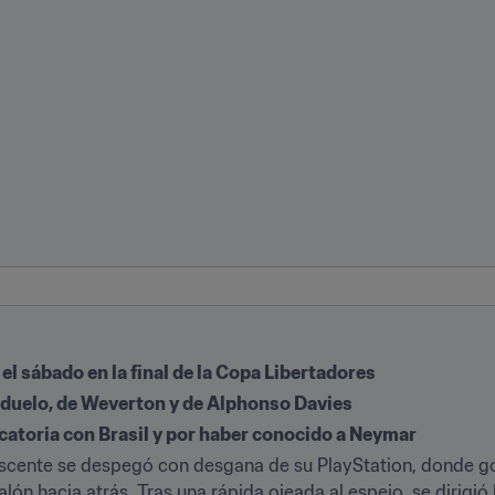
el sábado en la final de la Copa Libertadores
 duelo, de Weverton y de Alphonso Davies
catoria con Brasil y por haber conocido a Neymar
scente se despegó con desgana de su PlayStation, donde go
lón hacia atrás. Tras una rápida ojeada al espejo, se dirigió h