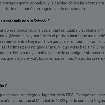
se portaron genial conmigo, y la calidad de los jugadores er
 poner todo mi empeño en seguir siendo convocado.
su estancia con la 
Seleção
?
ando era pequeño. Una vez el Santos jugaba y supliqué a mi 
ando “¡Neymar, Neymar!” todo el partido hasta que me quedé 
, de repente, entró Neymar. Tuve ganas de romper a llorar; ¡es
las lágrimas para no quedar mal. Vi que venía hacia mí, y me
 equipo. Estuvo muy amable y humilde conmigo. Entonces le c
mba, qué viejo soy ya!”. Los dos nos reímos. No podía creer
dor?
 que merece ser elegido Jugador de la FIFA. Es capaz de hace
te año, y creo que el Mundial de 2022 puede ser el de Neyma