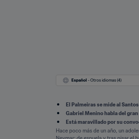
Español
 - Otros idiomas (4)
El Palmeiras se mide al Santos 
Gabriel Menino habla del gran
Está maravillado por su convo
Hace poco más de un año, un adole
Neymar; de espuela y tras pisar el ba