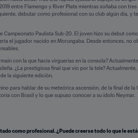
 2019 entre Flamengo y River Plate mientras soñaba con tres c
guiente, debutar como profesional con su club algún día, y te
ese Campeonato Paulista Sub-20. El joven hizo su debut como
uería el jugador nacido en Morungaba. Desde entonces, no ob
nsables.
ermain con la que hacía virguerías en la consola? Actualmen
ileña. ¿La prestigiosa final que vio por la tele? Actualmente, 
 de la siguiente edición.
no para hablar de su meteórica ascensión, de la final de la 
oria con Brasil y lo que supuso conocer a su ídolo Neymar.
utado como profesional. ¿Puede creerse todo lo que le est