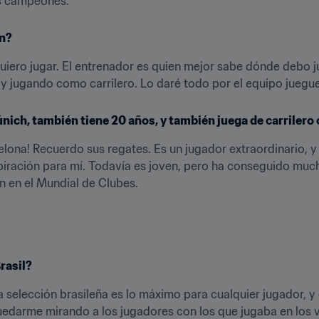
s campeones.
ón?
quiero jugar. El entrenador es quien mejor sabe dónde debo j
y jugando como carrilero. Lo daré todo por el equipo juegu
ich, también tiene 20 años, y también juega de carrilero o
elona! Recuerdo sus regates. Es un jugador extraordinario, y
spiración para mí. Todavía es joven, pero ha conseguido much
rn en el Mundial de Clubes.
rasil?
a selección brasileña es lo máximo para cualquier jugador, y
 quedarme mirando a los jugadores con los que jugaba en los v