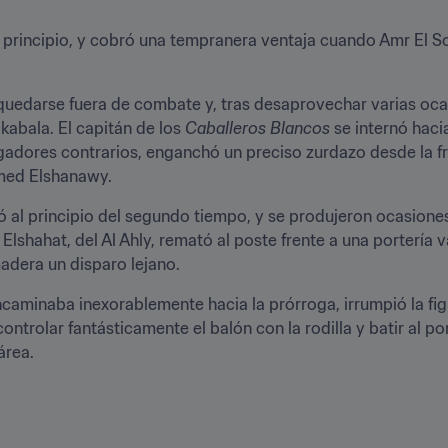
el principio, y cobró una tempranera ventaja cuando Amr El So
 quedarse fuera de combate y, tras desaprovechar varias oc
kabala. El capitán de los 
Caballeros Blancos
 se internó haci
ugadores contrarios, enganchó un preciso zurdazo desde la fro
amed Elshanawy.
ó al principio del segundo tiempo, y se produjeron ocasione
lshahat, del Al Ahly, remató al poste frente a una portería va
madera un disparo lejano.
caminaba inexorablemente hacia la prórroga, irrumpió la figu
ntrolar fantásticamente el balón con la rodilla y batir al po
área.