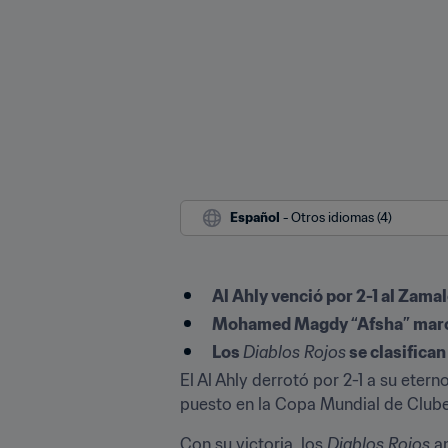
Español
 - Otros idiomas (4)
Al Ahly venció por 2-1 al Zama
Mohamed Magdy “Afsha” marcó e
Los 
Diablos Rojos
 se clasifica
El Al Ahly derrotó por 2-1 a su etern
puesto en la Copa Mundial de Clubes
Con su victoria, los 
Diablos Rojos
 a