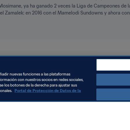
so Mosimane, ya ha ganado 2 veces la Liga de Campeones de 
 del Zamalek: en 2016 con el Mamelodi Sundowns y ahora con 
añadir nuevas funciones a las plataformas
formación con nuestros socios en redes sociales,
se los botones de la derecha para ajustar sus
sonales.
Portal de Protección de Datos de la
Visite también