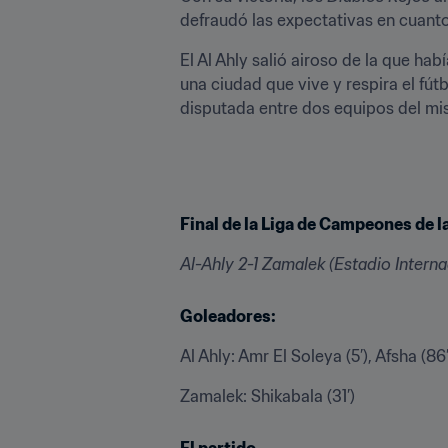
defraudó las expectativas en cuanto
El Al Ahly salió airoso de la que habí
una ciudad que vive y respira el fú
disputada entre dos equipos del mi
Final de la Liga de Campeones de 
Al-Ahly 2-1 Zamalek (Estadio Interna
Goleadores:
Al Ahly: Amr El Soleya (5’), Afsha (86’
Zamalek: Shikabala (31’)
El partido