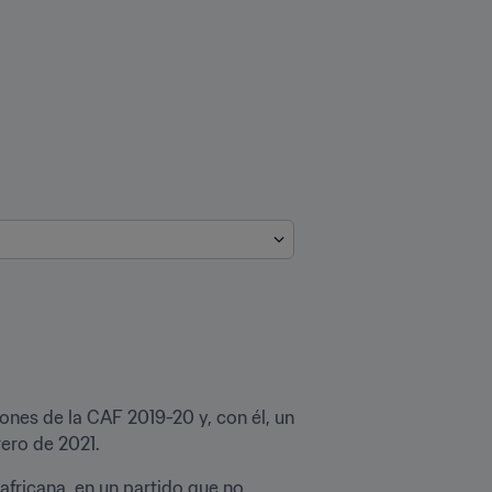
eones de la CAF 2019-20 y, con él, un 
rero de 2021.
fricana, en un partido que no 