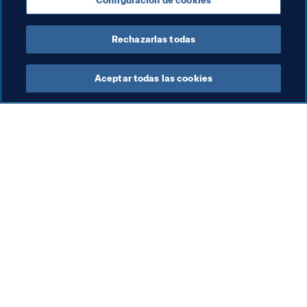
Configuración de cookies
Brazil
Italy
Rechazarlas todas
Aceptar todas las cookies
La labor de la FIFA
Visite también
Legal
Todos los temas y las 
noticias relacionadas con 
Sistema de traspasos
FIFA
Fútbol femenino
Reportes y documentos
Promoción del fútbol
Fundación FIFA
Innovación
FIFA Museum
Desarrollo del talento
Trabaja con nosotros