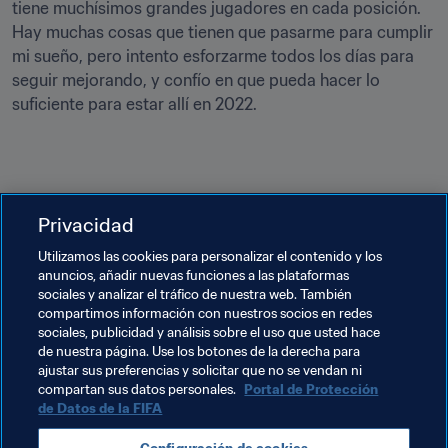
tiene muchísimos grandes jugadores en cada posición. 
Hay muchas cosas que tienen que pasarme para cumplir 
mi sueño, pero intento esforzarme todos los días para 
seguir mejorando, y confío en que pueda hacer lo 
suficiente para estar allí en 2022.
¿Quiénes han sido los mejores delanteros que ha visto 
Privacidad
en su vida?
Utilizamos las cookies para personalizar el contenido y los
anuncios, añadir nuevas funciones a las plataformas
Ronaldo, Neymar, Robinho y mi ídolo Cristiano Ronaldo. 
sociales y analizar el tráfico de nuestra web. También
Firmino y Gabriel Jesús también son grandes jugadores, 
compartimos información con nuestros socios en redes
y fue un placer estar con ellos en la 
Seleção
 y verlos 
sociales, publicidad y análisis sobre el uso que usted hace
de nuestra página. Use los botones de la derecha para
jugar.
ajustar sus preferencias y solicitar que no se vendan ni
compartan sus datos personales.
Portal de Protección
de Datos de la FIFA
Temas relacionados