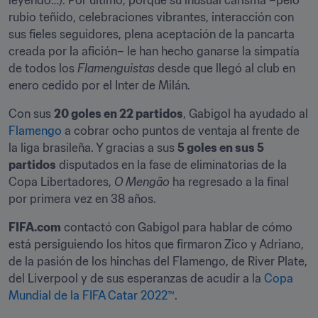
leyendo…). Por último, porque su inusual carisma –pelo 
rubio teñido, celebraciones vibrantes, interacción con 
sus fieles seguidores, plena aceptación de la pancarta 
creada por la afición– le han hecho ganarse la simpatía 
de todos los 
Flamenguistas
 desde que llegó al club en 
enero cedido por el Inter de Milán.
Con sus 
20 goles en 22 partidos
, Gabigol ha ayudado al 
Flamengo
 a cobrar ocho puntos de ventaja al frente de 
la liga brasileña. Y gracias a sus 
5 goles en sus 5 
partidos
 disputados en la fase de eliminatorias de la 
Copa Libertadores, 
O Mengão
 ha regresado a la final 
por primera vez en 38 años.
FIFA.com
 contactó con Gabigol para hablar de cómo 
está persiguiendo los hitos que firmaron Zico y Adriano, 
de la pasión de los hinchas del Flamengo, de River Plate, 
del Liverpool y de sus esperanzas de acudir a la 
Copa 
Mundial de la FIFA Catar 2022™
.