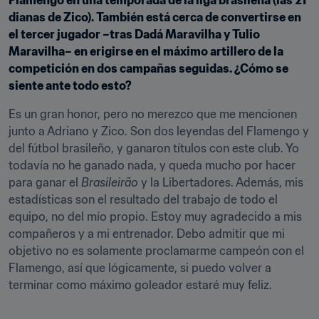
Flamengo en una temporada de la liga brasileña (las 21 
dianas de Zico). También está cerca de convertirse en 
el tercer jugador –tras Dadá Maravilha y Tulio 
Maravilha– en erigirse en el máximo artillero de la 
competición en dos campañas seguidas. ¿Cómo se 
siente ante todo esto?
Es un gran honor, pero no merezco que me mencionen 
junto a Adriano y Zico. Son dos leyendas del Flamengo y 
del fútbol brasileño, y ganaron títulos con este club. Yo 
todavía no he ganado nada, y queda mucho por hacer 
para ganar el 
Brasileirão
 y la Libertadores. Además, mis 
estadísticas son el resultado del trabajo de todo el 
equipo, no del mío propio. Estoy muy agradecido a mis 
compañeros y a mi entrenador. Debo admitir que mi 
objetivo no es solamente proclamarme campeón con el 
Flamengo, así que lógicamente, si puedo volver a 
terminar como máximo goleador estaré muy feliz.