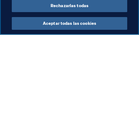
Rechazarlas todas
Aceptar todas las cookies
La labor de la FIFA
Visite también
Legal
Todos los temas y las 
noticias relacionadas con 
Sistema de traspasos
FIFA
Fútbol femenino
Reportes y documentos
Promoción del fútbol
Fundación FIFA
Innovación
FIFA Museum
Desarrollo del talento
Trabaja con nosotros
Organización de los 
torneos