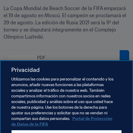
La Copa Mundial de Beach Soccer de la FIFA empezará 
el 19 de agosto en Moscú. El campeón se proclamará el 
29 de agosto. La edición de Rusia 2021 será la 11ª del 
torneo y se disputará íntegramente en el Complejo 
Olímpico Luzhnikí. 
PDF
Procedimiento del sorteo de la
Privacidad
Copa Mundial de Beach Soccer de
Utilizamos las cookies para personalizar el contenido y los
la FIFA Rusia 2021
anuncios, añadir nuevas funciones a las plataformas
sociales y analizar el tráfico de nuestra web. También
compartimos información con nuestros socios en redes
sociales, publicidad y análisis sobre el uso que usted hace
Temas relacionados
de nuestra página. Use los botones de la derecha para
ajustar sus preferencias y solicitar que no se vendan ni
compartan sus datos personales.
Portal de Protección
Copa Mundial de Beach Soccer de la FIFA Rusia 
de Datos de la FIFA
2021™