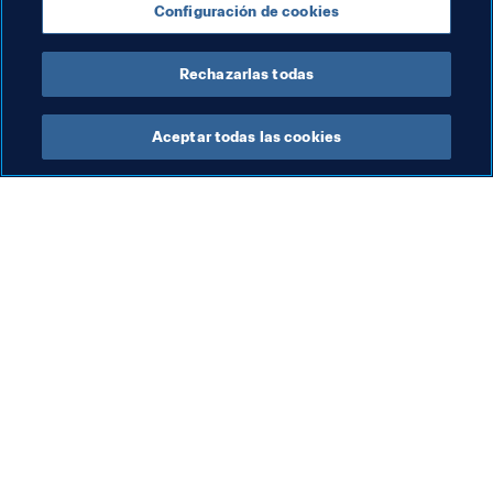
Configuración de cookies
Russia
UEFA
Portugal
Rechazarlas todas
Aceptar todas las cookies
La labor de la FIFA
Visite también
Legal
Todos los temas y las 
noticias relacionadas con 
Sistema de traspasos
FIFA
Fútbol femenino
Reportes y documentos
Promoción del fútbol
Fundación FIFA
Innovación
FIFA Museum
Desarrollo del talento
Trabaja con nosotros