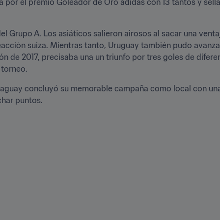
 por el premio Goleador de Oro adidas con 13 tantos y sella
l Grupo A. Los asiáticos salieron airosos al sacar una ventaja
reacción suiza. Mientras tanto, Uruguay también pudo avanza
n de 2017, precisaba una un triunfo por tres goles de diferen
torneo.
 Paraguay concluyó su memorable campaña como local con una 
char puntos.