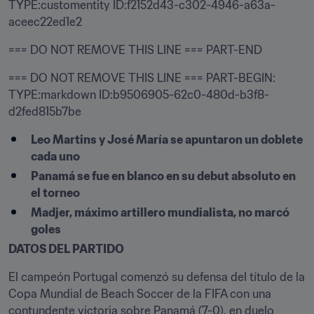
TYPE:customentity ID:f2152d43-c302-4946-a63a-
aceec22ed1e2
=== DO NOT REMOVE THIS LINE === PART-END
=== DO NOT REMOVE THIS LINE === PART-BEGIN: 
TYPE:markdown ID:b9506905-62c0-480d-b3f8-
d2fed815b7be
Leo Martins y José María se apuntaron un doblete 
cada uno
Panamá se fue en blanco en su debut absoluto en 
el torneo
Madjer, máximo artillero mundialista, no marcó 
goles
DATOS DEL PARTIDO
El campeón Portugal comenzó su defensa del título de la 
Copa Mundial de Beach Soccer de la FIFA con una 
contundente victoria sobre Panamá (7-0), en duelo 