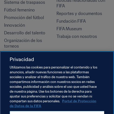
noticias relacionadas con 
Sistema de traspasos
FIFA
Fútbol femenino
Reportes y documentos
Promoción del fútbol
Fundación FIFA
Innovación
FIFA Museum
Desarrollo del talento
Trabaja con nosotros
Organización de los 
torneos
Sostenibilidad
Privacidad
Derechos humanos y lucha 
contra la discriminación
Utilizamos las cookies para personalizar el contenido y los
anuncios, añadir nuevas funciones a las plataformas
Salud y atención médica
sociales y analizar el tráfico de nuestra web. También
Iniciativas educativas
compartimos información con nuestros socios en redes
sociales, publicidad y análisis sobre el uso que usted hace
de nuestra página. Use los botones de la derecha para
ajustar sus preferencias y solicitar que no se vendan ni
compartan sus datos personales.
Portal de Protección
de Datos de la FIFA