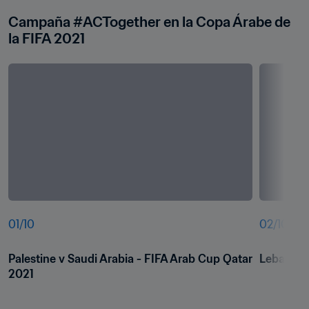
Campaña #ACTogether en la Copa Árabe de 
la FIFA 2021
01
/
10
02
/
10
Palestine v Saudi Arabia - FIFA Arab Cup Qatar 
Lebanon v
2021