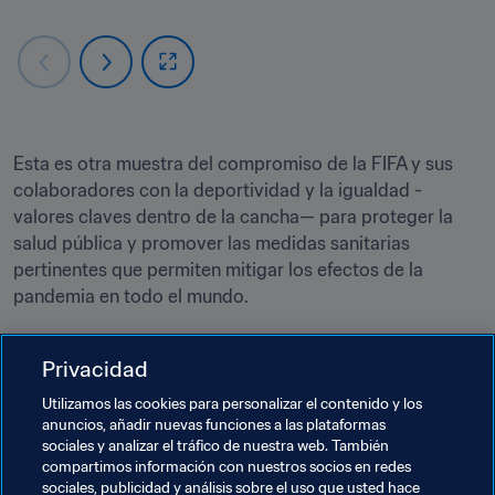
Esta es otra muestra del compromiso de la FIFA y sus 
colaboradores con la deportividad y la igualdad -
valores claves dentro de la cancha— para proteger la 
salud pública y promover las medidas sanitarias 
pertinentes que permiten mitigar los efectos de la 
pandemia en todo el mundo.
Privacidad
COPA ÁRABE DE LA FIFA 2021™
La campaña #ACTogether fomentará
Utilizamos las cookies para personalizar el contenido y los
anuncios, añadir nuevas funciones a las plataformas
el acceso equitativo a los recursos
sociales y analizar el tráfico de nuestra web. También
contra la COVID-19 durante la Copa
compartimos información con nuestros socios en redes
Árabe de la FIFA™
sociales, publicidad y análisis sobre el uso que usted hace