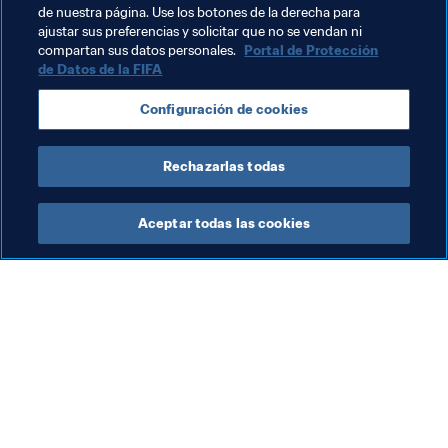
de nuestra página. Use los botones de la derecha para
ajustar sus preferencias y solicitar que no se vendan ni
Temas relacionados
compartan sus datos personales.
Portal de Protección
de Datos de la FIFA
Medicina
Organización
Configuración de cookies
Copa Árabe de la FIFA 2021™
Rechazarlas todas
Aceptar todas las cookies
La labor de la FIFA
Visite también
Legal
Todos los temas y las 
noticias relacionadas con 
Sistema de traspasos
FIFA
Fútbol femenino