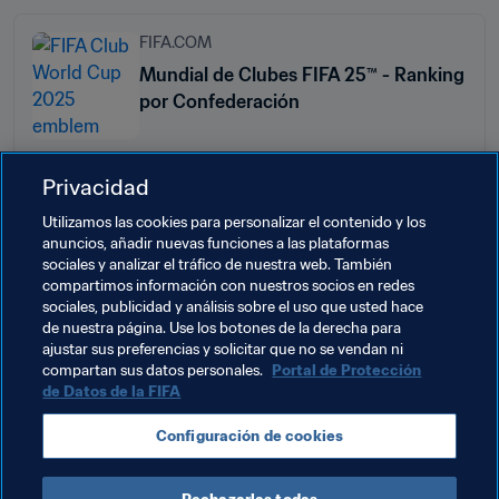
FIFA.COM
Mundial de Clubes FIFA 25™ - Ranking
por Confederación
Privacidad
Utilizamos las cookies para personalizar el contenido y los
anuncios, añadir nuevas funciones a las plataformas
Temas relacionados
sociales y analizar el tráfico de nuestra web. También
compartimos información con nuestros socios en redes
sociales, publicidad y análisis sobre el uso que usted hace
Organización de torneos
Comercial
de nuestra página. Use los botones de la derecha para
ajustar sus preferencias y solicitar que no se vendan ni
Organización
compartan sus datos personales.
Portal de Protección
de Datos de la FIFA
Configuración de cookies