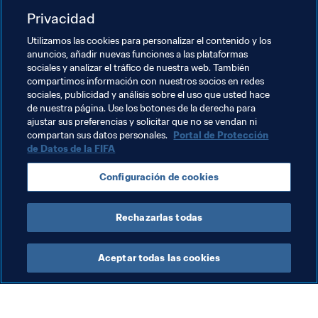
mundo, incluido el 
Programa de Desarrollo Forward de 
Privacidad
la FIFA
Utilizamos las cookies para personalizar el contenido y los
anuncios, añadir nuevas funciones a las plataformas
Temas relacionados
sociales y analizar el tráfico de nuestra web. También
compartimos información con nuestros socios en redes
sociales, publicidad y análisis sobre el uso que usted hace
Comercial
Organización
de nuestra página. Use los botones de la derecha para
ajustar sus preferencias y solicitar que no se vendan ni
Copa Mundial de la FIFA 2026™
España
UEFA
compartan sus datos personales.
Portal de Protección
de Datos de la FIFA
Configuración de cookies
Rechazarlas todas
Comercial
Aceptar todas las cookies