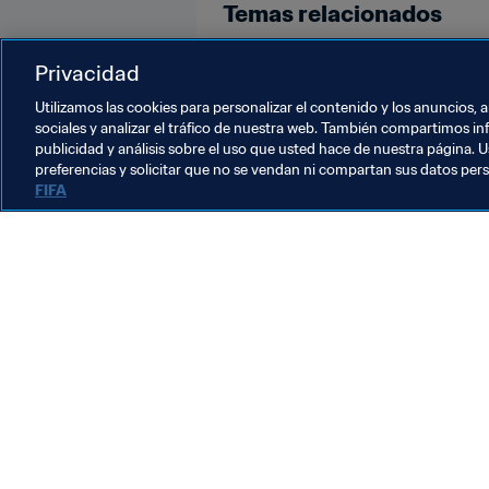
Temas relacionados
Organización de torneos
Come
Privacidad
Utilizamos las cookies para personalizar el contenido y los anuncios, 
sociales y analizar el tráfico de nuestra web. También compartimos in
publicidad y análisis sobre el uso que usted hace de nuestra página. U
preferencias y solicitar que no se vendan ni compartan sus datos per
FIFA
La labor de la FIFA
Legal
Sistema de traspasos
Fútbol femenino
Promoción del fútbol
Innovación