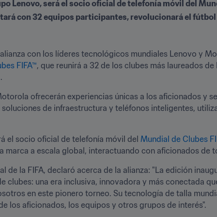
o Lenovo, será el socio oficial de telefonía móvil del Mu
tará con 32 equipos participantes, revolucionará el fútbol
alianza con los líderes tecnológicos mundiales Lenovo y Moto
ubes FIFA™
, que reunirá a 32 de los clubes más laureados de 
.
otorola ofrecerán experiencias únicas a los aficionados y se
oluciones de infraestructura y teléfonos inteligentes, utiliza
el socio oficial de telefonía móvil del 
Mundial de Clubes F
a marca a escala global, interactuando con aficionados de 
l de la FIFA, declaró acerca de la alianza: "La edición inaug
 de clubes: una era inclusiva, innovadora y más conectada q
otros en este pionero torneo. Su tecnología de talla mundia
de los aficionados, los equipos y otros grupos de interés".