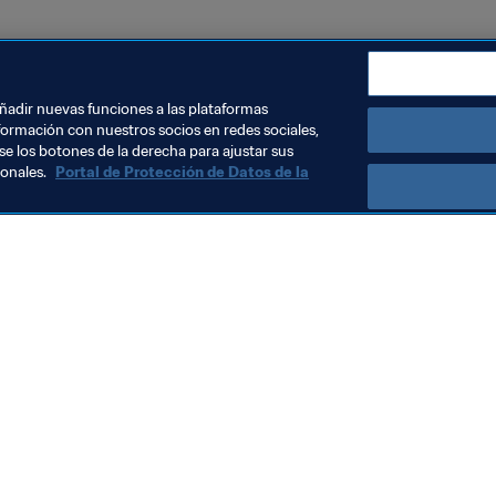
rcial
Organización
USA
Concacaf
añadir nuevas funciones a las plataformas
formación con nuestros socios en redes sociales,
se los botones de la derecha para ajustar sus
sonales.
Portal de Protección de Datos de la
Visite también
Todos los temas y las noticias relacionadas con FIFA
Reportes y documentos
Fundación FIFA
FIFA Museum
Trabaja con nosotros