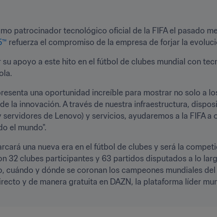
o patrocinador tecnológico oficial de la FIFA el pasado me
5™
 refuerza el compromiso de la empresa de forjar la evolución
su apoyo a este hito en el fútbol de clubes mundial con tecno
ola.
resenta una oportunidad increíble para mostrar no solo a lo
e la innovación. A través de nuestra infraestructura, disposi
y servidores de Lenovo) y servicios, ayudaremos a la FIFA a
do el mundo".
rcará una nueva era en el fútbol de clubes y será la competi
on 32 clubes participantes y 63 partidos disputados a lo lar
, cuándo y dónde se coronan los campeones mundiales del fú
irecto y de manera gratuita en DAZN, la plataforma líder mund