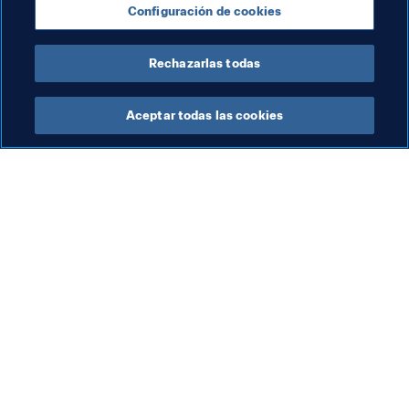
Configuración de cookies
Copa Mundial Femenina de la FIFA 2023™
Rechazarlas todas
Aceptar todas las cookies
La labor de la FIFA
Visite también
Legal
Todos los temas y las 
noticias relacionadas con 
Sistema de traspasos
FIFA
Fútbol femenino
Reportes y documentos
Promoción del fútbol
Fundación FIFA
Innovación
FIFA Museum
Desarrollo del talento