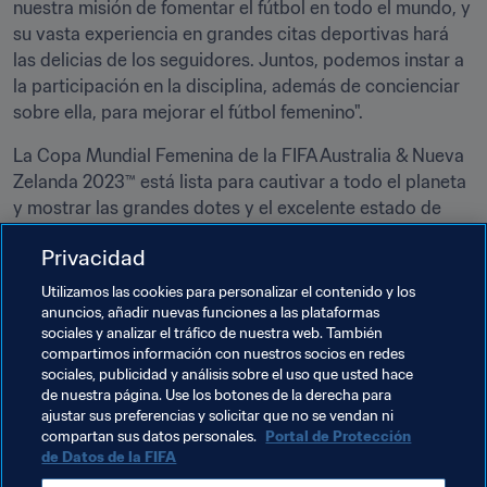
nuestra misión de fomentar el fútbol en todo el mundo, y 
su vasta experiencia en grandes citas deportivas hará 
las delicias de los seguidores. Juntos, podemos instar a 
la participación en la disciplina, además de concienciar 
sobre ella, para mejorar el fútbol femenino".
La Copa Mundial Femenina de la FIFA Australia & Nueva 
Zelanda 2023™ está lista para cautivar a todo el planeta 
y mostrar las grandes dotes y el excelente estado de 
forma de las mejores futbolistas del mundo. El torneo se 
Privacidad
disputará del 20 de julio al 20 de agosto y promete un 
mes lleno de acción, emoción y fútbol de élite.
Utilizamos las cookies para personalizar el contenido y los
anuncios, añadir nuevas funciones a las plataformas
Para más información sobre el torneo, consulte 
sociales y analizar el tráfico de nuestra web. También
FIFA.com.
compartimos información con nuestros socios en redes
sociales, publicidad y análisis sobre el uso que usted hace
de nuestra página. Use los botones de la derecha para
ajustar sus preferencias y solicitar que no se vendan ni
Temas relacionados
compartan sus datos personales.
Portal de Protección
de Datos de la FIFA
Marketing
Comercial
Organización