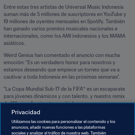
Entre estas tres artistas de Universal Music Indonesia 
suman más de 5 millones de suscriptores en YouTube y 
19 millones de oyentes mensuales en Spotify. También 
han ganado varios premios musicales nacionales e 
internacionales, como los AMI indonesios y los MAMA 
asiáticos.
Weird Genius han comentado el anuncio con mucha 
emoción: "Es un verdadero honor para nosotros y 
estamos deseando que empiece un torneo que va a 
cautivar a toda Indonesia en las próximas semanas".
"La Copa Mundial Sub-17 de la FIFA™ es un escaparate 
para jóvenes dinámicos y con talento, y nuestro remix 
de "Glorious" quiere transmitir la misma energía 
desbordante. Esperamos que sirva para evocar esas 
Privacidad
ganas y ese entusiasmo en los aficionados de todo el 
Utilizamos las cookies para personalizar el contenido y los
país mientras ven jugar a futbolistas que se convertirán 
anuncios, añadir nuevas funciones a las plataformas
en leyendas"
sociales y analizar el tráfico de nuestra web. También