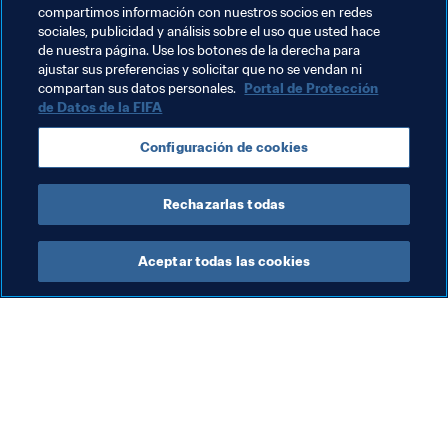
compartimos información con nuestros socios en redes
El remix completo de "Glorious" se publicará el 3 de 
sociales, publicidad y análisis sobre el uso que usted hace
de nuestra página. Use los botones de la derecha para
noviembre. 
ajustar sus preferencias y solicitar que no se vendan ni
compartan sus datos personales.
Portal de Protección
de Datos de la FIFA
Temas relacionados
Configuración de cookies
Comercial
Organización
Indonesia
AFC
Rechazarlas todas
Aceptar todas las cookies
La labor de la FIFA
Visite también
Legal
Todos los temas y las 
noticias relacionadas con 