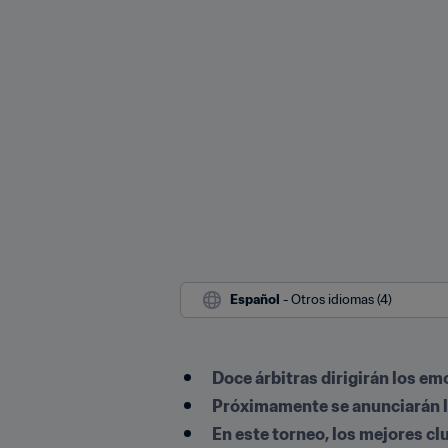
Español
 - Otros idiomas (4)
Doce árbitras dirigirán los em
Próximamente se anunciarán los
En este torneo, los mejores c