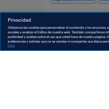
Privacidad
Utilizamos las cookies para personalizar el contenido y los anuncios, 
sociales y analizar el tráfico de nuestra web. También compartimos in
publicidad y análisis sobre el uso que usted hace de nuestra página. U
Arbitraje
preferencias y solicitar que no se vendan ni compartan sus datos per
FIFA
Arbitraje
A
Arbitraje
E
a
M
1