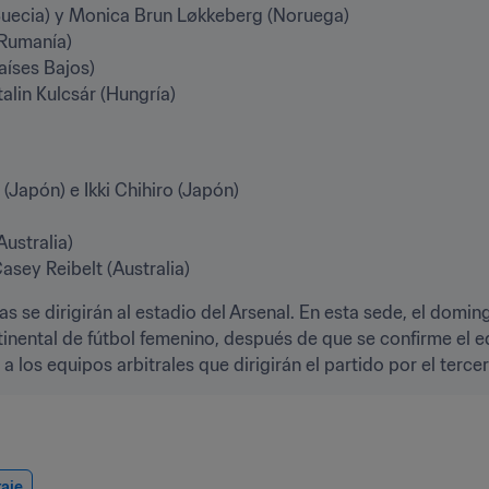
(Suecia) y Monica Brun Løkkeberg (Noruega)

Rumanía)

aíses Bajos)

alin Kulcsár (Hungría)
Japón) e Ikki Chihiro (Japón)

ustralia)

asey Reibelt (Australia)
as se dirigirán al estadio del Arsenal. En esta sede, el doming
nental de fútbol femenino, después de que se confirme el e
os equipos arbitrales que dirigirán el partido por el tercer p
raje