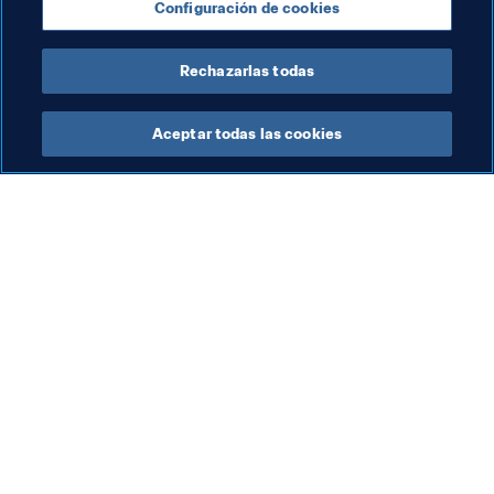
Configuración de cookies
Rechazarlas todas
Arbitraje
Aceptar todas las cookies
Arbitraje
Arbitraje
Arb
El