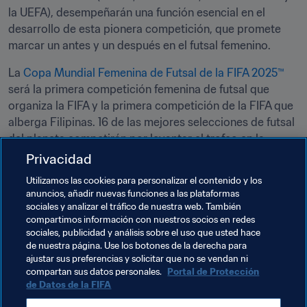
la UEFA), desempeñarán una función esencial en el 
desarrollo de esta pionera competición, que promete 
marcar un antes y un después en el futsal femenino.
La 
Copa Mundial Femenina de Futsal de la FIFA 2025™
será la primera competición femenina de futsal que 
organiza la FIFA y la primera competición de la FIFA que 
alberga Filipinas. 16 de las mejores selecciones de futsal 
del planeta competirán por levantar el trofeo en la 
ciudad de Pásig, en el área metropolitana de Manila.
Privacidad
Utilizamos las cookies para personalizar el contenido y los
anuncios, añadir nuevas funciones a las plataformas
Temas relacionados
sociales y analizar el tráfico de nuestra web. También
compartimos información con nuestros socios en redes
sociales, publicidad y análisis sobre el uso que usted hace
Organización de torneos
Arbitraje
de nuestra página. Use los botones de la derecha para
ajustar sus preferencias y solicitar que no se vendan ni
Organización
Philippines
AFC
compartan sus datos personales.
Portal de Protección
de Datos de la FIFA