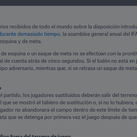
os recibidos de todo el mundo sobre la disposición introdu
 durante demasiado tiempo
, la asamblea general anual del IF
 esquina y de meta.
e de esquina o un saque de meta no se efectúan con la pront
de cuenta atrás de cinco segundos. Si el balón no está en jue
po adversario, mientras que, si se retrasa un saque de meta
l partido, los jugadores sustituidos deberán salir del terreno
que se mostró el tablero de sustitución o, si no lo hubiera, d
 jugador no abandonara el campo dentro de este límite de tie
sta que se detenga por primera vez el juego después de que 
co fuera del terreno de juego