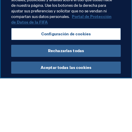
de nuestra página. Use los botones de la derecha para
ajustar sus preferencias y solicitar que no se vendan ni
Temas relacionados
compartan sus datos personales.
Portal de Protección
de Datos de la FIFA
Presidente de la FIFA
Organización
Vanuatu
Configuración de cookies
OFC
Brazil
CONMEBOL
Rechazarlas todas
Aceptar todas las cookies
La labor de la FIFA
Visite también
Legal
Todos los temas y las 
noticias relacionadas con 
Sistema de traspasos
FIFA
Fútbol femenino