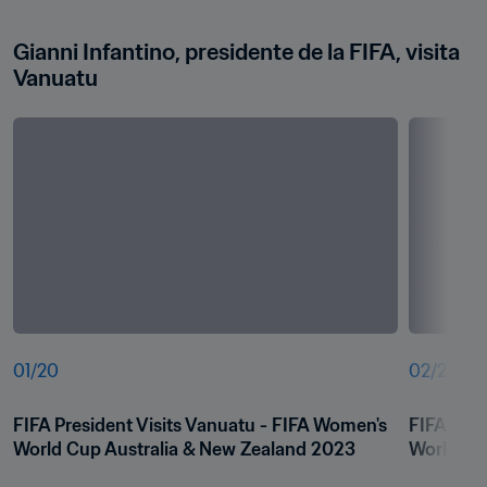
Gianni Infantino, presidente de la FIFA, visita 
Vanuatu 
01
/
20
02
/
20
FIFA President Visits Vanuatu - FIFA Women's 
FIFA Pres
World Cup Australia & New Zealand 2023
World Cu