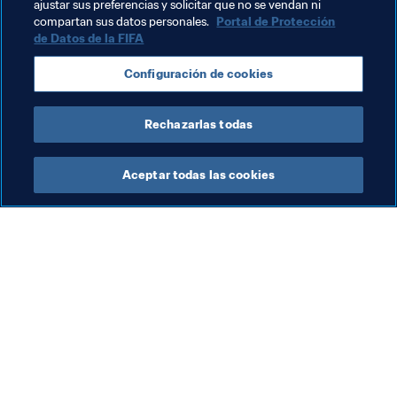
ajustar sus preferencias y solicitar que no se vendan ni
Temas relacionados
compartan sus datos personales.
Portal de Protección
de Datos de la FIFA
Presidente de la FIFA
Organización
Configuración de cookies
Organización
Guatemala
Concacaf
Rechazarlas todas
Aceptar todas las cookies
La labor de la FIFA
Visite también
Legal
Todos los temas y las 
noticias relacionadas con 
Sistema de traspasos
FIFA
Fútbol femenino
Reportes y documentos
Promoción del fútbol