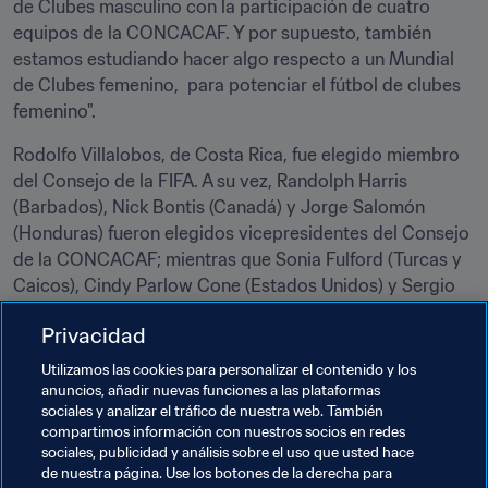
de Clubes masculino con la participación de cuatro 
equipos de la CONCACAF. Y por supuesto, también 
estamos estudiando hacer algo respecto a un Mundial 
de Clubes femenino,  para potenciar el fútbol de clubes 
femenino". 
Rodolfo Villalobos, de Costa Rica, fue elegido miembro 
del Consejo de la FIFA. A su vez, Randolph Harris 
(Barbados), Nick Bontis (Canadá) y Jorge Salomón 
(Honduras) fueron elegidos vicepresidentes del Consejo 
de la CONCACAF; mientras que Sonia Fulford (Turcas y 
Caicos), Cindy Parlow Cone (Estados Unidos) y Sergio 
Chuc (Belice) fueron elegidos miembros del Consejo de 
Privacidad
la CONCACAF.

Utilizamos las cookies para personalizar el contenido y los
anuncios, añadir nuevas funciones a las plataformas
sociales y analizar el tráfico de nuestra web. También
compartimos información con nuestros socios en redes
sociales, publicidad y análisis sobre el uso que usted hace
de nuestra página. Use los botones de la derecha para