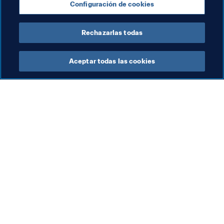
Configuración de cookies
Presidente de la FIFA
Colombia
CONMEBOL
Rechazarlas todas
Aceptar todas las cookies
La labor de la FIFA
Visite también
Legal
Todos los temas y las 
noticias relacionadas con 
Sistema de traspasos
FIFA
Fútbol femenino
Reportes y documentos
Promoción del fútbol
Fundación FIFA
Innovación
FIFA Museum
Desarrollo del talento
Trabaja con nosotros