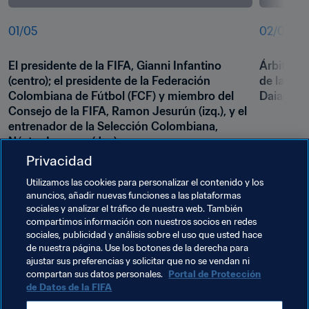
01
/
05
02
/
05
El presidente de la FIFA, Gianni Infantino 
Árbitra as
(centro); el presidente de la Federación 
de la FIFA
Colombiana de Fútbol (FCF) y miembro del 
Daiana Mi
Consejo de la FIFA, Ramon Jesurún (izq.), y el 
entrenador de la Selección Colombiana, 
Néstor Lorenzo (der.)
Privacidad
Utilizamos las cookies para personalizar el contenido y los
anuncios, añadir nuevas funciones a las plataformas
sociales y analizar el tráfico de nuestra web. También
compartimos información con nuestros socios en redes
sociales, publicidad y análisis sobre el uso que usted hace
de nuestra página. Use los botones de la derecha para
ajustar sus preferencias y solicitar que no se vendan ni
compartan sus datos personales.
Portal de Protección
de Datos de la FIFA
Temas relacionados