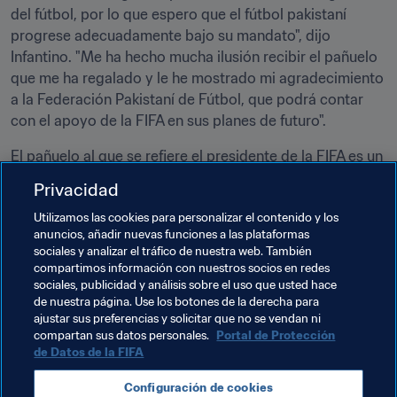
del fútbol, por lo que espero que el fútbol pakistaní 
progrese adecuadamente bajo su mandato", dijo 
Infantino. "Me ha hecho mucha ilusión recibir el pañuelo 
que me ha regalado y le he mostrado mi agradecimiento 
a la Federación Pakistaní de Fútbol, que podrá contar 
con el apoyo de la FIFA en sus planes de futuro".
El pañuelo al que se refiere el presidente de la FIFA es un 
ajrak
, que Gilani definió como una antigua “muestra de 
Privacidad
honor que simboliza el inicio de una gran amistad".
Utilizamos las cookies para personalizar el contenido y los
anuncios, añadir nuevas funciones a las plataformas
Temas relacionados
sociales y analizar el tráfico de nuestra web. También
compartimos información con nuestros socios en redes
sociales, publicidad y análisis sobre el uso que usted hace
Presidente de la FIFA
Federaciones miembro
de nuestra página. Use los botones de la derecha para
ajustar sus preferencias y solicitar que no se vendan ni
Organización
Pakistan
AFC
compartan sus datos personales.
Portal de Protección
de Datos de la FIFA
Configuración de cookies