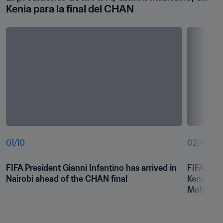
Kenia para la final del CHAN
01
/
10
02
/
10
FIFA President Gianni Infantino has arrived in 
FIFA Pres
Nairobi ahead of the CHAN final
Kenya Foo
Mohamme