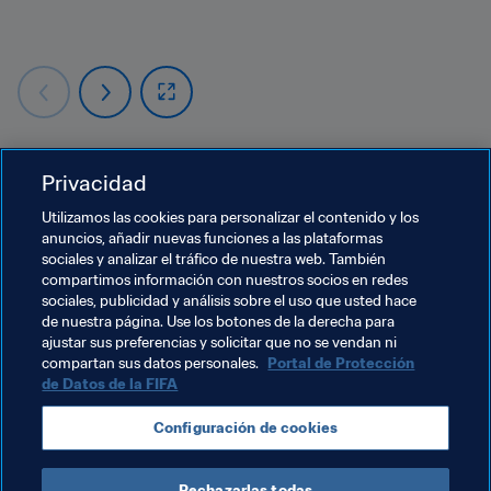
Privacidad
Temas relacionados
Utilizamos las cookies para personalizar el contenido y los
anuncios, añadir nuevas funciones a las plataformas
sociales y analizar el tráfico de nuestra web. También
Programa Forward de la FIFA
compartimos información con nuestros socios en redes
sociales, publicidad y análisis sobre el uso que usted hace
Presidente de la FIFA
Organización
Kenya
de nuestra página. Use los botones de la derecha para
ajustar sus preferencias y solicitar que no se vendan ni
CAF
compartan sus datos personales.
Portal de Protección
de Datos de la FIFA
Configuración de cookies
Rechazarlas todas