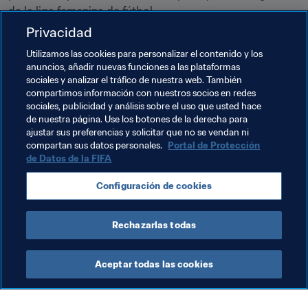
de la liga femenina de fútbol.
Privacidad
Temas relacionados
Utilizamos las cookies para personalizar el contenido y los
anuncios, añadir nuevas funciones a las plataformas
sociales y analizar el tráfico de nuestra web. También
Programa Forward de la FIFA
compartimos información con nuestros socios en redes
sociales, publicidad y análisis sobre el uso que usted hace
Presidente de la FIFA
Federaciones miembro
de nuestra página. Use los botones de la derecha para
ajustar sus preferencias y solicitar que no se vendan ni
Organización
Rwanda
CAF
compartan sus datos personales.
Portal de Protección
de Datos de la FIFA
Configuración de cookies
Rechazarlas todas
Presidente
Aceptar todas las cookies