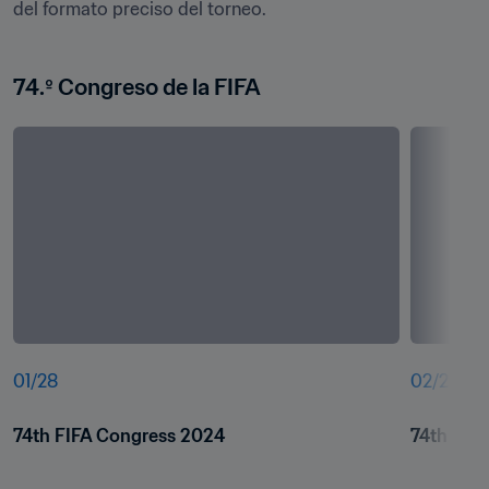
del formato preciso del torneo.
74.º Congreso de la FIFA
01
/
28
02
/
28
74th FIFA Congress 2024
74th FIF