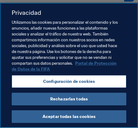
Privacidad
Temas relacionados
Utilizamos las cookies para personalizar el contenido y los
anuncios, añadir nuevas funciones a las plataformas
sociales y analizar el tráfico de nuestra web. También
Football Unites the World
Congreso de la FIFA
compartimos información con nuestros socios en redes
sociales, publicidad y análisis sobre el uso que usted hace
Presidente de la FIFA
Organización
de nuestra página. Use los botones de la derecha para
ajustar sus preferencias y solicitar que no se vendan ni
Organización
Thailand
AFC
compartan sus datos personales.
Portal de Protección
de Datos de la FIFA
Configuración de cookies
Rechazarlas todas
Presidente
Aceptar todas las cookies