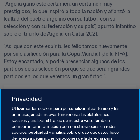
"Argelia ganó este certamen, un certamen muy 
prestigioso, lo que inspiró a toda la nación y afianzó la 
lealtad del pueblo argelino con su fútbol, con su 
selección y con su federación y su país", apuntó Infantino 
sobre el triunfo de Argelia en Catar 2021.
"Así que con este espíritu les felicitamos nuevamente 
por su clasificación para la Copa Mundial [de la FIFA]. 
Estoy encantado, y podré presenciar algunos de los 
partidos de su selección porque sé que serán grandes 
partidos en los que veremos un gran fútbol".
Temas relacionados
Privacidad
Utilizamos las cookies para personalizar el contenido y los
Promoción del fútbol
anuncios, añadir nuevas funciones a las plataformas
sociales y analizar el tráfico de nuestra web. También
Programa Forward de la FIFA
compartimos información con nuestros socios en redes
sociales, publicidad y análisis sobre el uso que usted hace
Presidente de la FIFA
Federaciones miembro
de nuestra página. Use los botones de la derecha para