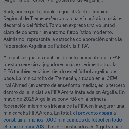
[Argelina de Fútbol] y el gobierno [de Argelia]".
Sadi, por su parte, declaró que el Centro Técnico 
Regional de Tremecén"encarna una vía práctica hacia el 
desarrollo del fútbol. También expresa una voluntad 
clara de construir un entorno futbolístico moderno. 
Asimismo, representa la estrecha colaboración entre la 
Federación Argelina de Fútbol y la FIFA".
Y mientras que los centros de entrenamiento de la FAF 
prestan servicio a jugadores más experimentados, la 
FIFA también está invirtiendo en el fútbol argelino de 
base. La minicancha de Tremecén, situada en el CEM 
Inal Ahmed (un centro de enseñanza media), es la tercera 
dentro de la iniciativa FIFA Arena instalada en Argelia. En 
mayo de 2025 Argelia se convirtió en la primera 
federación miembro africana de la FIFA en inaugurar una 
minicancha FIFA Arena. En total, 
el proyecto aspira a 
construir al menos 1.000 minicampos de fútbol en todo 
el mundo para 2031
. Los dos instalados en Argel ya han 