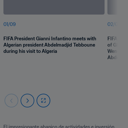
01
/
09
02
/
09
FIFA President Gianni Infantino meets with 
FIFA Pres
Algerian president Abdelmadjid Tebboune 
of Global
during his visit to Algeria
Wenger me
Abdelmad
El impresionante abanico de actividades e inversión 