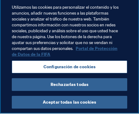
Utilizamos las cookies para personalizar el contenido y los
anuncios, añadir nuevas funciones a las plataformas
Temas relacionados
sociales y analizar el tráfico de nuestra web. También
compartimos información con nuestros socios en redes
sociales, publicidad y análisis sobre el uso que usted hace
Presidente de la FIFA
Organización
de nuestra página. Use los botones de la derecha para
ajustar sus preferencias y solicitar que no se vendan ni
Organización
Copa Árabe de la FIFA 2021™
compartan sus datos personales.
Portal de Protección
de Datos de la FIFA
Egypt
CAF
Jordan
AFC
Morocco
Configuración de cookies
Algeria
Rechazarlas todas
Aceptar todas las cookies