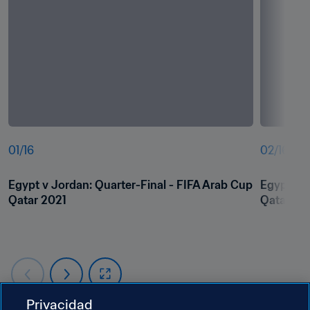
01
/
16
02
/
16
Egypt v Jordan: Quarter-Final - FIFA Arab Cup 
Egypt v J
Qatar 2021
Qatar 20
Privacidad