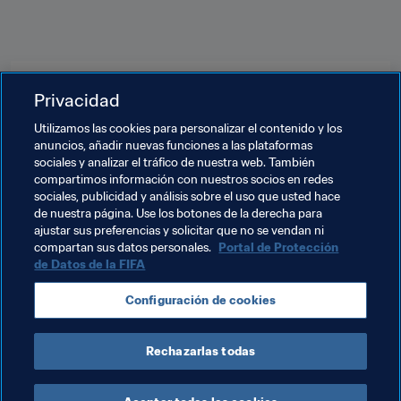
Temas relacionados
Privacidad
Utilizamos las cookies para personalizar el contenido y los
Organización de torneos
anuncios, añadir nuevas funciones a las plataformas
sociales y analizar el tráfico de nuestra web. También
Programa Forward de la FIFA
compartimos información con nuestros socios en redes
sociales, publicidad y análisis sobre el uso que usted hace
Federaciones miembro
Organización
de nuestra página. Use los botones de la derecha para
ajustar sus preferencias y solicitar que no se vendan ni
American Samoa
OFC
compartan sus datos personales.
Portal de Protección
de Datos de la FIFA
Configuración de cookies
Rechazarlas todas
FIFA Series™