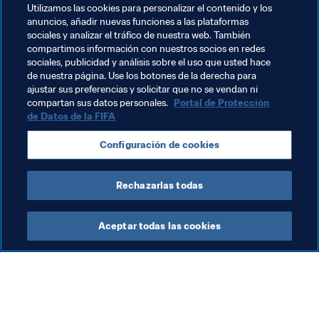
Utilizamos las cookies para personalizar el contenido y los
anuncios, añadir nuevas funciones a las plataformas
Temas relacionados
sociales y analizar el tráfico de nuestra web. También
compartimos información con nuestros socios en redes
sociales, publicidad y análisis sobre el uso que usted hace
Organización de torneos
Organización
Qatar
de nuestra página. Use los botones de la derecha para
ajustar sus preferencias y solicitar que no se vendan ni
AFC
compartan sus datos personales.
Portal de Protección
de Datos de la FIFA
Configuración de cookies
Rechazarlas todas
Copa Mundial Sub-17 de la FIFA Catar 
Aceptar todas las cookies
2025™