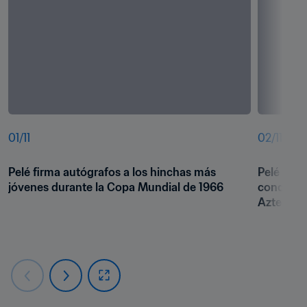
01
/
11
02
/
11
Pelé firma autógrafos a los hinchas más 
Pelé celeb
jóvenes durante la Copa Mundial de 1966
conquista
Azteca