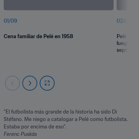
01
/
09
02
/
09
Cena familiar de Pelé en 1958
Pelé firm
luego de 
septiemb
"El futbolista más grande de la historia ha sido Di 
Stéfano. Me niego a catalogar a Pelé como futbolista. 
Ferenc Puskás