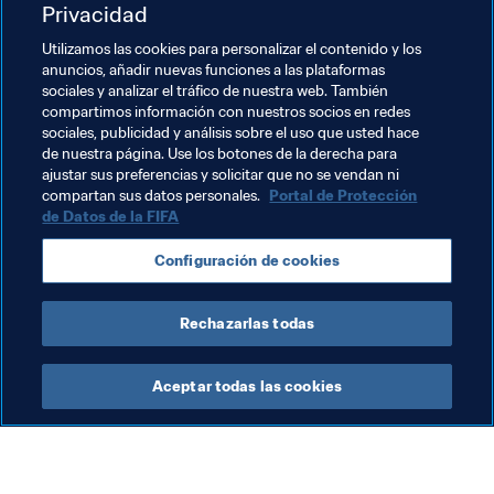
Un periódico brasileño el día siguiente a la última 
Privacidad
actuación de Pelé en su carrera, un partido amistoso 
Utilizamos las cookies para personalizar el contenido y los
entre el New York Cosmos y el Santos
anuncios, añadir nuevas funciones a las plataformas
sociales y analizar el tráfico de nuestra web. También
compartimos información con nuestros socios en redes
sociales, publicidad y análisis sobre el uso que usted hace
de nuestra página. Use los botones de la derecha para
ajustar sus preferencias y solicitar que no se vendan ni
compartan sus datos personales.
Portal de Protección
de Datos de la FIFA
Temas relacionados
Configuración de cookies
Organización
Brazil
CONMEBOL
Rechazarlas todas
Aceptar todas las cookies