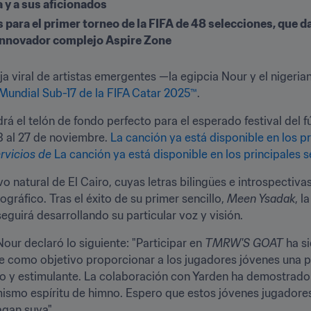
 y a sus aficionados
as para el primer torneo de la FIFA de 48 selecciones, que 
l innovador complejo Aspire Zone
a viral de artistas emergentes —la egipcia Nour y el nigeri
undial Sub-17 de la FIFA Catar 2025™
.
 el telón de fondo perfecto para el esperado festival del fú
 al 27 de noviembre. 
La canción ya está disponible en los pr
rvicios de 
La canción ya está disponible en los principales s
vo natural de El Cairo, cuyas letras bilingües e introspectiv
gráfico. Tras el éxito de su primer sencillo, 
Meen Ysadak
, l
eguirá desarrollando su particular voz y visión.
our declaró lo siguiente: "Participar en 
TMRW'S GOAT
 ha s
e como objetivo proporcionar a los jugadores jóvenes una pl
 y estimulante. La colaboración con Yarden ha demostrado e
ismo espíritu de himno. Espero que estos jóvenes jugadores 
gan suya".