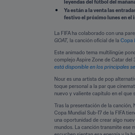
leyendas del fútbol del mañana
Ya están a la venta las entrad
festivo el próximo lunes en e
La FIFA ha colaborado con una parej
GOAT, 
la canción oficial de la 
Copa M
Este animado tema multilingüe pondrá
complejo Aspire Zone de Catar del 3
está disponible en los principales se
Nour es una artista de pop alternati
toque personal a la par que cinemato
nuevo y valiente capítulo en el que s
Tras la presentación de la canción, N
Copa Mundial Sub-17 de la FIFA tien
una oportunidad de crear algo nuevo
mundos. La canción transmite ese m
escuchen sientan esa energía y la ha