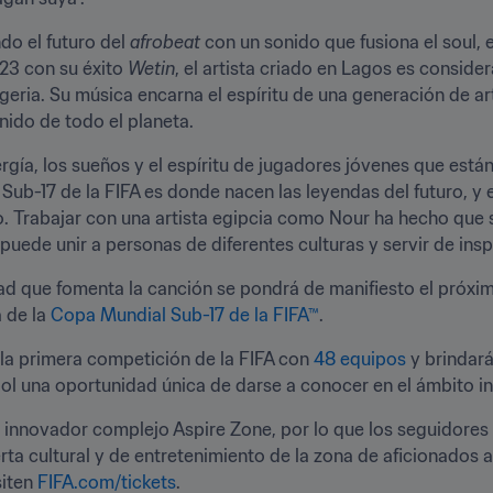
do el futuro del 
afrobeat
 con un sonido que fusiona el soul, e
23 con su éxito 
Wetin
, el artista criado en Lagos es conside
ia. Su música encarna el espíritu de una generación de artis
nido de todo el planeta.
ergía, los sueños y el espíritu de jugadores jóvenes que están
b-17 de la FIFA es donde nacen las leyendas del futuro, y e
 Trabajar con una artista egipcia como Nour ha hecho que 
, puede unir a personas de diferentes culturas y servir de ins
dad que fomenta la canción se pondrá de manifiesto el próx
 de la 
Copa Mundial Sub-17 de la FIFA™
 la primera competición de la FIFA con 
48 equipos
 y brindar
bol una oportunidad única de darse a conocer en el ámbito in
l innovador complejo Aspire Zone, por lo que los seguidores 
erta cultural y de entretenimiento de la zona de aficionados 
iten 
FIFA.com/tickets
.