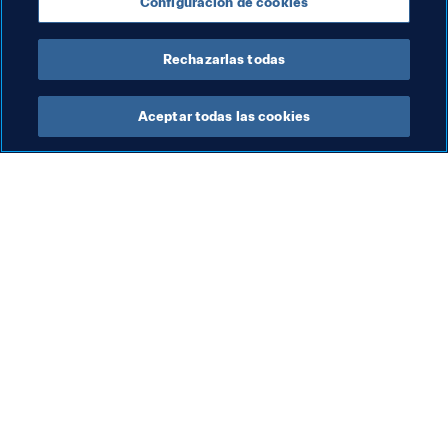
Configuración de cookies
AFC
Rechazarlas todas
Aceptar todas las cookies
La labor de la FIFA
Visite también
Legal
Todos los temas y las 
noticias relacionadas con 
Sistema de traspasos
FIFA
Fútbol femenino
Reportes y documentos
Promoción del fútbol
Fundación FIFA
Innovación
FIFA Museum
Desarrollo del talento
Trabaja con nosotros