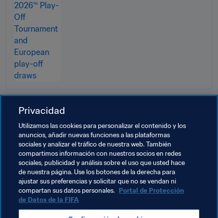
Privacidad
Los aficionados del mundo entero podrán ver los 
sorteos en directo por 
FIFA.com
 y 
FIFA+
, así como a 
Utilizamos las cookies para personalizar el contenido y los
través de los titulares de los derechos audiovisuales.
anuncios, añadir nuevas funciones a las plataformas
sociales y analizar el tráfico de nuestra web. También
compartimos información con nuestros socios en redes
Temas relacionados
sociales, publicidad y análisis sobre el uso que usted hace
de nuestra página. Use los botones de la derecha para
ajustar sus preferencias y solicitar que no se vendan ni
Organización de torneos
Organización
compartan sus datos personales.
Portal de Protección
de Datos de la FIFA
Copa Mundial de la FIFA 2026™
Australia