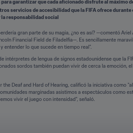
 para garantizar que cada aficionado disfrute al máximo de
ros servicios de accesibilidad que la FIFA ofrece durante e
 la responsabilidad social
 perdería gran parte de su magia, ¿no es así? —comentó Ariel
incoln Financial Field de Filadelfia—. Es sencillamente maravi
 y entender lo que sucede en tiempo real".
 intérpretes de lengua de signos estadounidense que la FIFA
ionados sordos también puedan vivir de cerca la emoción, el 
the Deaf and Hard of Hearing, calificó la iniciativa como "a
comunidades marginadas asistimos a espectáculos como este
emos vivir el juego con intensidad", señaló. 