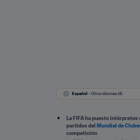
Español
 - Otros idiomas (4)
La FIFA ha puesto intérpretes
partidos del 
Mundial de Clube
competición