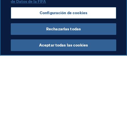
de Datos de la FIFA
Configuración de cookies
Rechazarlas todas
Copa Mundial Femenina de la FIFA 
Aceptar todas las cookies
Brasil 2027™
Organización
Vol
La FIFA ha presentado la
Ha
Estrategia de
pa
Sustentabilidad y Derechos
fo
4 ago 2026
27 
Humanos de la Copa
de